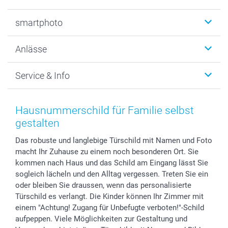
Fotobücher
smartphoto
Fotogeschenke
Wanddekoration
Über uns
Anlässe
MyNameBook
Warum smartphoto
Foto-Grusskarten
Nachhaltigkeit
Weihnachten
Service & Info
Fotoabzüge, Fotos als Buch & Poster
Datenschutz
Neujahr
Smartphone & Tablet Cases
Cookie-Erklärung
Valentinstag
Kontakt & FAQ
Zubehör & Material
AGB
Muttertag
Anmelden /Registrieren
Hausnummerschild für Familie selbst
Foto-Kalender & Agenden
Impressum
Vatertag
Preise und Versandkosten
gestalten
Sticker & Etiketten
Presse
Kommunion & Konfirmation
Lieferfristen
Das robuste und langlebige Türschild mit Namen und Foto
Geschenk-Gutscheine (PDF)
Partnerprogramme
Hochzeit
72h Lieferung
macht Ihr Zuhause zu einem noch besonderen Ort. Sie
Investor Relations
Geburtstag
Zahlungsmöglichkeiten
kommen nach Haus und das Schild am Eingang lässt Sie
B2B smartbusiness
Geburt
Sitemap
sogleich lächeln und den Alltag vergessen. Treten Sie ein
Widerrufsrecht
Zu allen Anlässen
Status der Bestellung
oder bleiben Sie draussen, wenn das personalisierte
Türschild es verlangt. Die Kinder können Ihr Zimmer mit
smartfriends
einem "Achtung! Zugang für Unbefugte verboten!"-Schild
smartgarantie
aufpeppen. Viele Möglichkeiten zur Gestaltung und
smartbonus