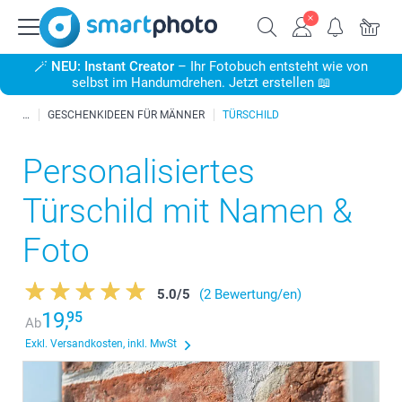
🪄
NEU: Instant Creator
– Ihr Fotobuch entsteht wie von
selbst im Handumdrehen. Jetzt erstellen 📖
GESCHENKIDEEN FÜR MÄNNER
TÜRSCHILD
Personalisiertes
Türschild mit Namen &
Foto
5.0
/
5
(2 Bewertung/en)
19,
95
Ab
Exkl. Versandkosten, inkl. MwSt