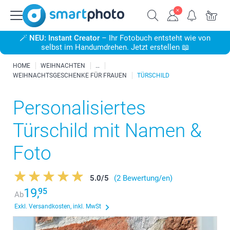
🪄
NEU: Instant Creator
– Ihr Fotobuch entsteht wie von
selbst im Handumdrehen. Jetzt erstellen 📖
HOME
WEIHNACHTEN
WEIHNACHTSGESCHENKE FÜR FRAUEN
TÜRSCHILD
Personalisiertes
Türschild mit Namen &
Foto
5.0
/
5
(2 Bewertung/en)
19,
95
Ab
Exkl. Versandkosten, inkl. MwSt