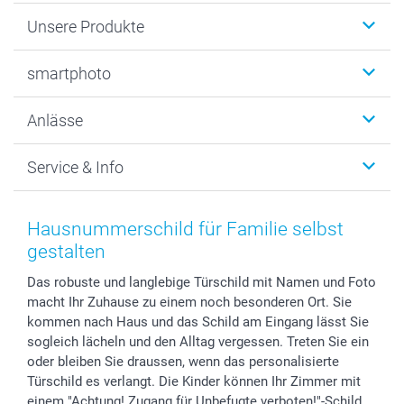
Unsere Produkte
Fotobücher
smartphoto
Fotogeschenke
Wanddekoration
Über uns
Anlässe
MyNameBook
Warum smartphoto
Foto-Grusskarten
Nachhaltigkeit
Weihnachten
Service & Info
Fotoabzüge, Fotos als Buch & Poster
Datenschutz
Neujahr
Smartphone & Tablet Cases
Cookie-Erklärung
Valentinstag
Kontakt & FAQ
Zubehör & Material
AGB
Muttertag
Anmelden /Registrieren
Hausnummerschild für Familie selbst
Foto-Kalender & Agenden
Impressum
Vatertag
Preise und Versandkosten
gestalten
Sticker & Etiketten
Presse
Kommunion & Konfirmation
Lieferfristen
Das robuste und langlebige Türschild mit Namen und Foto
Geschenk-Gutscheine (PDF)
Partnerprogramme
Hochzeit
72h Lieferung
macht Ihr Zuhause zu einem noch besonderen Ort. Sie
Investor Relations
Geburtstag
Zahlungsmöglichkeiten
kommen nach Haus und das Schild am Eingang lässt Sie
B2B smartbusiness
Geburt
Sitemap
sogleich lächeln und den Alltag vergessen. Treten Sie ein
Widerrufsrecht
Zu allen Anlässen
Status der Bestellung
oder bleiben Sie draussen, wenn das personalisierte
Türschild es verlangt. Die Kinder können Ihr Zimmer mit
smartfriends
einem "Achtung! Zugang für Unbefugte verboten!"-Schild