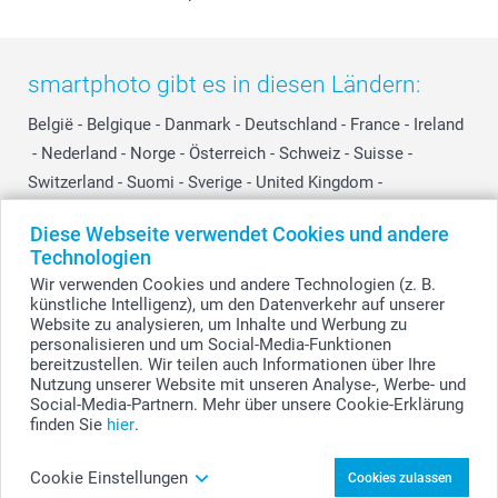
smartphoto gibt es in diesen Ländern:
België
-
Belgique
-
Danmark
-
Deutschland
-
France
-
Ireland
-
Nederland
-
Norge
-
Österreich
-
Schweiz
-
Suisse
-
Switzerland
-
Suomi
-
Sverige
-
United Kingdom
-
Other Countries
Diese Webseite verwendet Cookies und andere
Technologien
Wir verwenden Cookies und andere Technologien (z. B.
Alle Preise verstehen sich in EURO (€) inkl. MwSt. und zzgl. Versandkosten.
künstliche Intelligenz), um den Datenverkehr auf unserer
Website zu analysieren, um Inhalte und Werbung zu
personalisieren und um Social-Media-Funktionen
bereitzustellen. Wir teilen auch Informationen über Ihre
© smartphoto Group. Alle Rechte vorbehalten.
Nutzung unserer Website mit unseren Analyse-, Werbe- und
Social-Media-Partnern. Mehr über unsere Cookie-Erklärung
finden Sie
hier
.
Personalisiertes Türschild gestalten
Cookie Einstellungen
Cookies zulassen