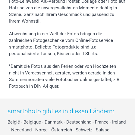
Foto-Leinwand, Alu-Verbund Poster, Collage oder Foto auf
Holz setzen die unvergesslichsten Momente richtig in
Szene. Ganz nach Ihrem Geschmack und passend zu
Ihrem Wohnstil.
Abwechslung in der Welt der Fotos bringen die
zahlreichen Fotogeschenke vom Online-Fotoservice
smartphoto. Beliebte Fotoprodukte sind u.a.
personalisierte Tassen, Kissen oder T-Shirts.
"Damit die Fotos aus den Ferien oder von Hochzeiten
nicht in Vergessenheit geraten, werden gerade in den
Sommermonaten viele Fotobücher online gestaltet, z.B.
Fotobuch in DIN A4 quer.
smartphoto gibt es in diesen Ländern:
België
-
Belgique
-
Danmark
-
Deutschland
-
France
-
Ireland
-
Nederland
-
Norge
-
Österreich
-
Schweiz
-
Suisse
-