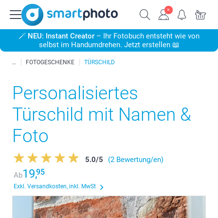
🪄
NEU: Instant Creator
– Ihr Fotobuch entsteht wie von
selbst im Handumdrehen. Jetzt erstellen 📖
FOTOGESCHENKE
TÜRSCHILD
Personalisiertes
Türschild mit Namen &
Foto
5.0
/
5
(2 Bewertung/en)
19,
95
Ab
Exkl. Versandkosten, inkl. MwSt