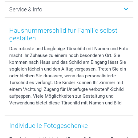
Foto-Grusskarten
Nachhaltigkeit
Weihnachten
Service & Info
Fotoabzüge, Fotos als Buch & Poster
Datenschutz
Neujahr
Smartphone & Tablet Cases
Cookie-Erklärung
Valentinstag
Kontakt & FAQ
Zubehör & Material
AGB
Muttertag
Anmelden /Registrieren
Hausnummerschild für Familie selbst
Foto-Kalender & Agenden
Impressum
Vatertag
Preise und Versandkosten
gestalten
Sticker & Etiketten
Presse
Kommunion & Konfirmation
Lieferfristen
Das robuste und langlebige Türschild mit Namen und Foto
Geschenk-Gutscheine (PDF)
Partnerprogramme
Hochzeit
72h Lieferung
macht Ihr Zuhause zu einem noch besonderen Ort. Sie
Investor Relations
Geburtstag
Zahlungsmöglichkeiten
kommen nach Haus und das Schild am Eingang lässt Sie
B2B smartbusiness
Geburt
Sitemap
sogleich lächeln und den Alltag vergessen. Treten Sie ein
Widerrufsrecht
Zu allen Anlässen
Status der Bestellung
oder bleiben Sie draussen, wenn das personalisierte
Türschild es verlangt. Die Kinder können Ihr Zimmer mit
smartfriends
einem "Achtung! Zugang für Unbefugte verboten!"-Schild
smartgarantie
aufpeppen. Viele Möglichkeiten zur Gestaltung und
smartbonus
Verwendung bietet diese Türschild mit Namen und Bild.
Individuelle Fotogeschenke