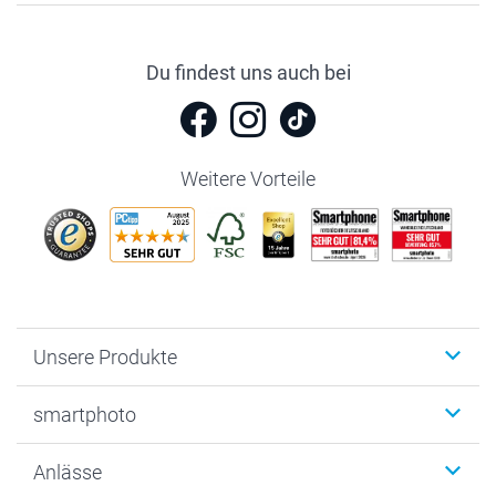
Du findest uns auch bei
Weitere Vorteile
Unsere Produkte
Fotobücher
smartphoto
Fotogeschenke
Wanddekoration
Über uns
Anlässe
MyNameBook
Warum smartphoto