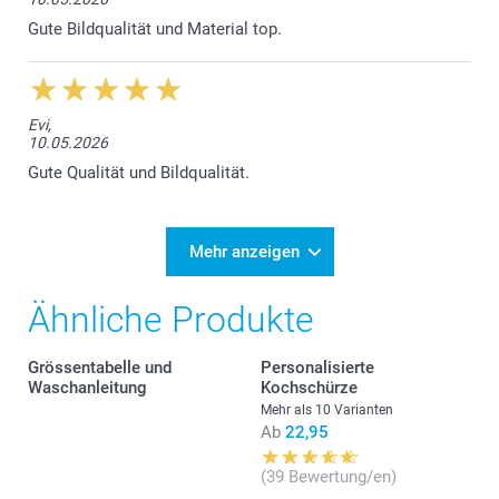
Gute Bildqualität und Material top.
S
Evi,
70 cm
10.05.2026
Gute Qualität und Bildqualität.
49,5 cm
18 cm
Mehr anzeigen
M
Ähnliche Produkte
71,5 cm
53 cm
Grössentabelle und
Personalisierte
Waschanleitung
Kochschürze
19 cm
Mehr als 10 Varianten
Ab
22,95
L
(39 Bewertung/en)
73 cm