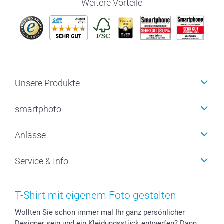
Weitere Vorteile
Unsere Produkte
Fotobücher
smartphoto
Fotogeschenke
Wanddekoration
Über uns
Anlässe
MyNameBook
Warum smartphoto
Foto-Grusskarten
Nachhaltigkeit
Weihnachten
Service & Info
Fotoabzüge, Fotos als Buch & Poster
Datenschutz
Neujahr
Smartphone & Tablet Cases
Cookie-Erklärung
Valentinstag
Kontakt & FAQ
Zubehör & Material
AGB
Muttertag
Anmelden /Registrieren
T-Shirt mit eigenem Foto gestalten
Foto-Kalender & Agenden
Impressum
Vatertag
Preise und Versandkosten
Wollten Sie schon immer mal Ihr ganz persönlicher
Sticker & Etiketten
Presse
Kommunion & Konfirmation
Lieferfristen
Designer sein und ein Kleidungsstück entwerfen? Dann