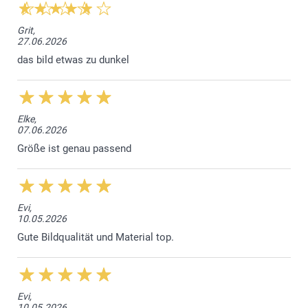
7-8 Jahre
warnt Sie ein Dreieck, wenn die Textgrösse zu klein ist -
vielleicht haben Sie einen zu langen Text verwendet.
52 cm
Grit,
27.06.2026
Klicken Sie auf "Vorschau", um das Endergebnis zu
38 cm
das bild etwas zu dunkel
sehen.
12,5 cm
Wenn Sie mit dem Ergebnis zufrieden sind, legen Sie Ihr
selbst gestaltetes T-Shirt in den Warenkorb.
9-11 Jahre
Elke,
07.06.2026
56,5 cm
Größe ist genau passend
41,5 cm
14 cm
Evi,
12-14 Jahre
10.05.2026
Gute Bildqualität und Material top.
63,5 cm
44,5 cm
Evi,
16 cm
10.05.2026