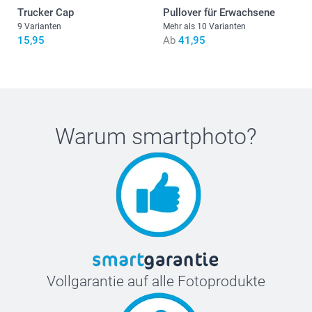
Trucker Cap
Pullover für Erwachsene
55 cm
9 Varianten
Mehr als 10 Varianten
15,95
Ab
41,95
19 cm
XL
76 cm
58,5 cm
Warum
smartphoto
?
19,5 cm
XXL
77,2 cm
61,5 cm
20 cm
Vollgarantie auf alle Fotoprodukte