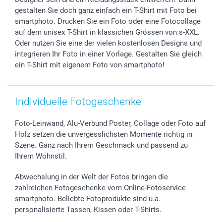
Geschenk-Gutscheine (PDF)
Partnerprogramme
Hochzeit
72h Lieferung
gestalten Sie doch ganz einfach ein T-Shirt mit Foto bei
Investor Relations
Geburtstag
Zahlungsmöglichkeiten
smartphoto. Drucken Sie ein Foto oder eine Fotocollage
B2B smartbusiness
Geburt
Sitemap
auf dem unisex T-Shirt in klassichen Grössen von s-XXL.
Oder nutzen Sie eine der vielen kostenlosen Designs und
Widerrufsrecht
Zu allen Anlässen
Status der Bestellung
integrieren Ihr Foto in einer Vorlage. Gestalten Sie gleich
smartfriends
ein T-Shirt mit eigenem Foto von smartphoto!
smartgarantie
smartbonus
Individuelle Fotogeschenke
Foto-Leinwand, Alu-Verbund Poster, Collage oder Foto auf
Holz setzen die unvergesslichsten Momente richtig in
Szene. Ganz nach Ihrem Geschmack und passend zu
Ihrem Wohnstil.
Abwechslung in der Welt der Fotos bringen die
zahlreichen Fotogeschenke vom Online-Fotoservice
smartphoto. Beliebte Fotoprodukte sind u.a.
personalisierte Tassen, Kissen oder T-Shirts.