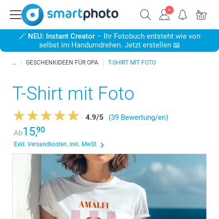
🪄
NEU: Instant Creator
– Ihr Fotobuch entsteht wie von
selbst im Handumdrehen. Jetzt erstellen 📖
GESCHENKIDEEN FÜR OPA
T-SHIRT MIT FOTO
T-Shirt mit Foto
4.9
/
5
(39 Bewertung/en)
15,
90
Ab
Exkl. Versandkosten, inkl. MwSt