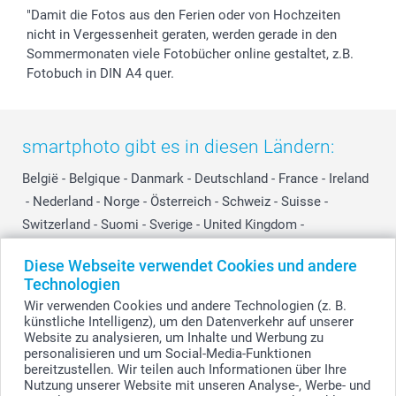
"Damit die Fotos aus den Ferien oder von Hochzeiten
nicht in Vergessenheit geraten, werden gerade in den
Sommermonaten viele Fotobücher online gestaltet, z.B.
Fotobuch in DIN A4 quer.
smartphoto gibt es in diesen Ländern:
België
-
Belgique
-
Danmark
-
Deutschland
-
France
-
Ireland
-
Nederland
-
Norge
-
Österreich
-
Schweiz
-
Suisse
-
Switzerland
-
Suomi
-
Sverige
-
United Kingdom
-
Other Countries
Diese Webseite verwendet Cookies und andere
Technologien
Wir verwenden Cookies und andere Technologien (z. B.
Alle Preise verstehen sich in EURO (€) inkl. MwSt. und zzgl. Versandkosten.
künstliche Intelligenz), um den Datenverkehr auf unserer
Website zu analysieren, um Inhalte und Werbung zu
personalisieren und um Social-Media-Funktionen
bereitzustellen. Wir teilen auch Informationen über Ihre
© smartphoto Group. Alle Rechte vorbehalten.
Nutzung unserer Website mit unseren Analyse-, Werbe- und