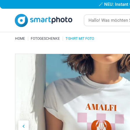
🪄
NEU: Instant
HOME
FOTOGESCHENKE
T-SHIRT MIT FOTO