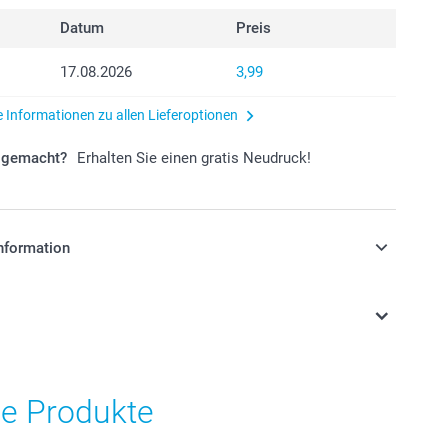
Datum
Preis
17.08.2026
3,99
e Informationen zu allen Lieferoptionen
r gemacht?
Erhalten Sie einen gratis Neudruck!
nformation
stehen sich in EURO (€) inkl. MwSt. und zzgl.
.
he Produkte