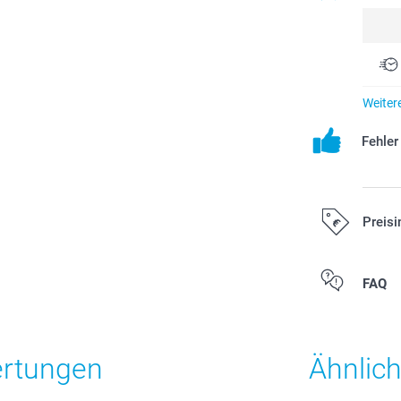
Weiter
Fehle
Preisi
Alle Preise ver
FAQ
Versandkosten
ertungen
Ähnlic