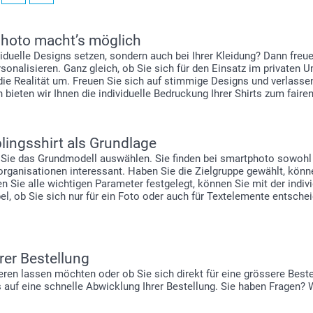
tphoto macht’s möglich
viduelle Designs setzen, sondern auch bei Ihrer Kleidung? Dann fre
sonalisieren. Ganz gleich, ob Sie sich für den Einsatz im privaten U
die Realität um. Freuen Sie sich auf stimmige Designs und verlassen
h bieten wir Ihnen die individuelle Bedruckung Ihrer Shirts zum fairen
blingsshirt als Grundlage
en Sie das Grundmodell auswählen. Sie finden bei smartphoto sowohl
organisationen interessant. Haben Sie die Zielgruppe gewählt, kön
 Sie alle wichtigen Parameter festgelegt, können Sie mit der indivi
el, ob Sie sich nur für ein Foto oder auch für Textelemente entschei
rer Bestellung
lisieren lassen möchten oder ob Sie sich direkt für eine grössere Bes
 auf eine schnelle Abwicklung Ihrer Bestellung. Sie haben Fragen? W