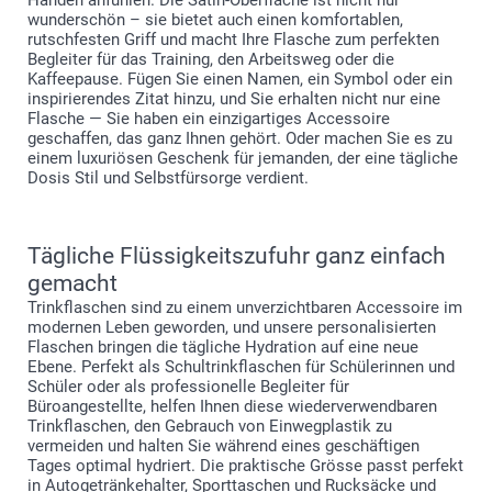
Händen anfühlen. Die Satin-Oberfläche ist nicht nur
wunderschön – sie bietet auch einen komfortablen,
rutschfesten Griff und macht Ihre Flasche zum perfekten
Begleiter für das Training, den Arbeitsweg oder die
Kaffeepause. Fügen Sie einen Namen, ein Symbol oder ein
inspirierendes Zitat hinzu, und Sie erhalten nicht nur eine
Flasche — Sie haben ein einzigartiges Accessoire
geschaffen, das ganz Ihnen gehört. Oder machen Sie es zu
einem luxuriösen Geschenk für jemanden, der eine tägliche
Dosis Stil und Selbstfürsorge verdient.
Tägliche Flüssigkeitszufuhr ganz einfach
gemacht
Trinkflaschen sind zu einem unverzichtbaren Accessoire im
modernen Leben geworden, und unsere personalisierten
Flaschen bringen die tägliche Hydration auf eine neue
Ebene. Perfekt als Schultrinkflaschen für Schülerinnen und
Schüler oder als professionelle Begleiter für
Büroangestellte, helfen Ihnen diese wiederverwendbaren
Trinkflaschen, den Gebrauch von Einwegplastik zu
vermeiden und halten Sie während eines geschäftigen
Tages optimal hydriert. Die praktische Grösse passt perfekt
in Autogetränkehalter, Sporttaschen und Rucksäcke und