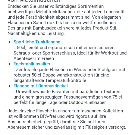
Entdecken Sie unser vollständiges Sortiment an
hochwertigen Metalltrinkflaschen, die auf jeden Lebensstil
und jede Persönlichkeit abgestimmt sind. Von eleganten
Flaschen im Satin-Look bis hin zu umweltfreundlichen
Designs mit Bambusdeckeln vereint jedes Produkt Stil,
Nachhaltigkeit und Leistung.
Sportliche Trinkflasche
:
, 50cl, leicht und ergonomisch mit einem sicheren
Schraub- oder Sportverschluss, ideal für Ihr Workout und
Abenteuer im Freien
Edelstahlklassiker
:
Zeitlos elegante Flaschen in Weiss oder Stahlgrau, mit
robuster 50-cl-Doppelwandkonstruktion für eine
langanhaltende Temperaturkontrolle
Flasche mit Bambusdeckel
:
Umweltbewusste Favoriten mit natürlichen Texturen
und einem grosszügigen Fassungsvermögen von 75 cl —
perfekt für lange Tage oder Outdoor-Liebhaber.
Jede einzelne Flasche in unserer umfassenden Kollektion
ist vollkommen BPA-frei und wird rigoros auf ihre
Auslaufsicherheit geprüft, damit sie Sie auf Ihren
Abenteuern sicher und zuverlässig mit Flüssigkeit versorgt.