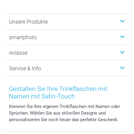
Unsere Produkte
Fotobücher
smartphoto
Fotogeschenke
Wanddekoration
Über uns
Anlässe
MyNameBook
Warum smartphoto
Foto-Grusskarten
Nachhaltigkeit
Weihnachten
Service & Info
Fotoabzüge, Fotos als Buch & Poster
Datenschutz
Neujahr
Smartphone & Tablet Cases
Cookie-Erklärung
Valentinstag
Kontakt & FAQ
Zubehör & Material
AGB
Muttertag
Anmelden /Registrieren
Gestalten Sie Ihre Trinkflaschen mit
Foto-Kalender & Agenden
Impressum
Vatertag
Preise und Versandkosten
Namen mit Satin-Touch
Sticker & Etiketten
Presse
Kommunion & Konfirmation
Lieferfristen
Kreieren Sie Ihre eigenen Trinkflaschen mit Namen oder
Geschenk-Gutscheine (PDF)
Partnerprogramme
Hochzeit
72h Lieferung
Sprüchen. Wählen Sie aus stilvollen Designs und
Investor Relations
Geburtstag
Zahlungsmöglichkeiten
personalisieren Sie noch heute das perfekte Geschenk.
B2B smartbusiness
Geburt
Sitemap
Widerrufsrecht
Zu allen Anlässen
Status der Bestellung