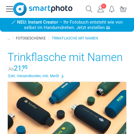
🪄
NEU: Instant Creator
– Ihr Fotobuch entsteht wie von
selbst im Handumdrehen. Jetzt erstellen 📖
FOTOGESCHENKE
TRINKFLASCHE MIT NAMEN
Trinkflasche mit Namen
21,
95
Ab
Exkl. Versandkosten, inkl. MwSt