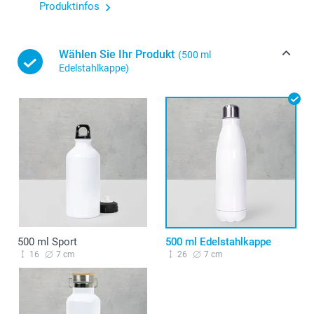
Produktinfos
Wählen Sie Ihr Produkt
(500 ml
Edelstahlkappe)
500 ml Sport
500 ml Edelstahlkappe
16
7 cm
26
7 cm