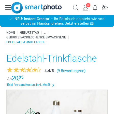
🪄
NEU: Instant Creator
– Ihr Fotobuch entsteht wie von
selbst im Handumdrehen. Jetzt erstellen 📖
HOME
GEBURTSTAG
GEBURTSTAGSGESCHENKE ERWACHSENE
EDELSTAHL-TRINKFLASCHE
Edelstahl-Trinkflasche
4.4
/
5
(9 Bewertung/en)
20,
95
Ab
Exkl. Versandkosten, inkl. MwSt