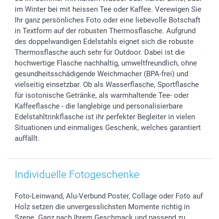
im Winter bei mit heissen Tee oder Kaffee. Verewigen Sie
smartfriends
Ihr ganz persönliches Foto oder eine liebevolle Botschaft
smartgarantie
in Textform auf der robusten Thermosflasche. Aufgrund
smartbonus
des doppelwandigen Edelstahls eignet sich die robuste
Thermosflasche auch sehr für Outdoor. Dabei ist die
hochwertige Flasche nachhaltig, umweltfreundlich, ohne
gesundheitsschädigende Weichmacher (BPA-frei) und
vielseitig einsetzbar. Ob als Wasserflasche, Sportflasche
für isotonische Getränke, als warmhaltende Tee- oder
Kaffeeflasche - die langlebige und personalisierbare
Edelstahltrinkflasche ist ihr perfekter Begleiter in vielen
Situationen und einmaliges Geschenk, welches garantiert
auffällt.
Individuelle Fotogeschenke
Foto-Leinwand, Alu-Verbund Poster, Collage oder Foto auf
Holz setzen die unvergesslichsten Momente richtig in
Szene. Ganz nach Ihrem Geschmack und passend zu