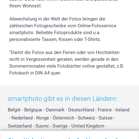
Ihrem Wohnstil.
Abwechslung in der Welt der Fotos bringen die
zahlreichen Fotogeschenke vom Online-Fotoservice
smartphoto. Beliebte Fotoprodukte sind u.a.
personalisierte Tassen, Kissen oder T-Shirts.
"Damit die Fotos aus den Ferien oder von Hochzeiten
nicht in Vergessenheit geraten, werden gerade in den
Sommermonaten viele Fotobücher online gestaltet, z.B.
Fotobuch in DIN A4 quer.
smartphoto gibt es in diesen Ländern:
België
-
Belgique
-
Danmark
-
Deutschland
-
France
-
Ireland
-
Nederland
-
Norge
-
Österreich
-
Schweiz
-
Suisse
-
Switzerland
-
Suomi
-
Sverige
-
United Kingdom
-
Other Countries