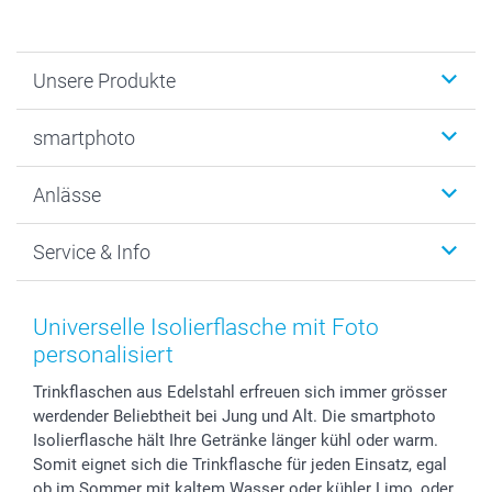
Unsere Produkte
Fotobücher
smartphoto
Fotogeschenke
Wanddekoration
Über uns
Anlässe
MyNameBook
Warum smartphoto
Foto-Grusskarten
Nachhaltigkeit
Weihnachten
Service & Info
Fotoabzüge, Fotos als Buch & Poster
Datenschutz
Neujahr
Smartphone & Tablet Cases
Cookie-Erklärung
Valentinstag
Kontakt & FAQ
Zubehör & Material
AGB
Muttertag
Anmelden /Registrieren
Universelle Isolierflasche mit Foto
Foto-Kalender & Agenden
Impressum
Vatertag
Preise und Versandkosten
personalisiert
Sticker & Etiketten
Presse
Kommunion & Konfirmation
Lieferfristen
Trinkflaschen aus Edelstahl erfreuen sich immer grösser
Geschenk-Gutscheine (PDF)
Partnerprogramme
Hochzeit
72h Lieferung
werdender Beliebtheit bei Jung und Alt. Die smartphoto
Investor Relations
Geburtstag
Zahlungsmöglichkeiten
Isolierflasche hält Ihre Getränke länger kühl oder warm.
B2B smartbusiness
Geburt
Sitemap
Somit eignet sich die Trinkflasche für jeden Einsatz, egal
Widerrufsrecht
Zu allen Anlässen
Status der Bestellung
ob im Sommer mit kaltem Wasser oder kühler Limo, oder