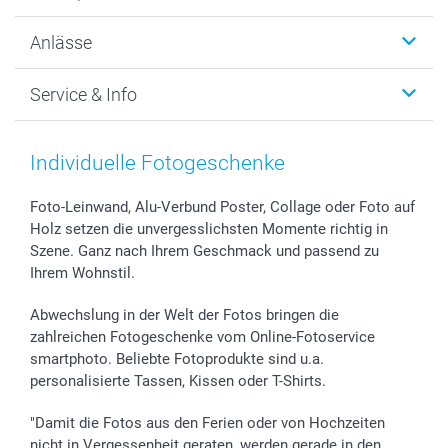
Wanddekoration
Über uns
Anlässe
MyNameBook
Warum smartphoto
Foto-Grusskarten
Nachhaltigkeit
Weihnachten
Service & Info
Fotoabzüge, Fotos als Buch & Poster
Datenschutz
Neujahr
Smartphone & Tablet Cases
Cookie-Erklärung
Valentinstag
Kontakt & FAQ
Zubehör & Material
AGB
Muttertag
Anmelden /Registrieren
Individuelle Fotogeschenke
Foto-Kalender & Agenden
Impressum
Vatertag
Preise und Versandkosten
Sticker & Etiketten
Presse
Kommunion & Konfirmation
Lieferfristen
Foto-Leinwand, Alu-Verbund Poster, Collage oder Foto auf
Holz setzen die unvergesslichsten Momente richtig in
Geschenk-Gutscheine (PDF)
Partnerprogramme
Hochzeit
72h Lieferung
Szene. Ganz nach Ihrem Geschmack und passend zu
Investor Relations
Geburtstag
Zahlungsmöglichkeiten
Ihrem Wohnstil.
B2B smartbusiness
Geburt
Sitemap
Widerrufsrecht
Zu allen Anlässen
Status der Bestellung
Abwechslung in der Welt der Fotos bringen die
smartfriends
zahlreichen Fotogeschenke vom Online-Fotoservice
smartphoto. Beliebte Fotoprodukte sind u.a.
smartgarantie
personalisierte Tassen, Kissen oder T-Shirts.
smartbonus
"Damit die Fotos aus den Ferien oder von Hochzeiten
nicht in Vergessenheit geraten, werden gerade in den