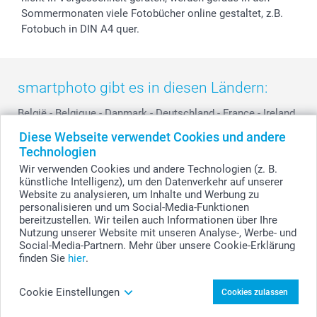
Sommermonaten viele Fotobücher online gestaltet, z.B.
Fotobuch in DIN A4 quer.
smartphoto gibt es in diesen Ländern:
België
-
Belgique
-
Danmark
-
Deutschland
-
France
-
Ireland
-
Nederland
-
Norge
-
Österreich
-
Schweiz
-
Suisse
-
Diese Webseite verwendet Cookies und andere
Switzerland
-
Suomi
-
Sverige
-
United Kingdom
-
Technologien
Other Countries
Wir verwenden Cookies und andere Technologien (z. B.
künstliche Intelligenz), um den Datenverkehr auf unserer
Website zu analysieren, um Inhalte und Werbung zu
personalisieren und um Social-Media-Funktionen
Alle Preise verstehen sich in EURO (€) inkl. MwSt. und zzgl. Versandkosten.
bereitzustellen. Wir teilen auch Informationen über Ihre
Nutzung unserer Website mit unseren Analyse-, Werbe- und
Social-Media-Partnern. Mehr über unsere Cookie-Erklärung
finden Sie
hier
.
© smartphoto Group. Alle Rechte vorbehalten.
Cookie Einstellungen
Cookies zulassen