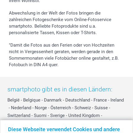
Ihrem Wohnstil.
Abwechslung in der Welt der Fotos bringen die
zahlreichen Fotogeschenke vom Online-Fotoservice
smartphoto. Beliebte Fotoprodukte sind u.a.
personalisierte Tassen, Kissen oder T-Shirts.
"Damit die Fotos aus den Ferien oder von Hochzeiten
nicht in Vergessenheit geraten, werden gerade in den
Sommermonaten viele Fotobücher online gestaltet, z.B.
Fotobuch in DIN A4 quer.
smartphoto gibt es in diesen Ländern:
België
-
Belgique
-
Danmark
-
Deutschland
-
France
-
Ireland
-
Nederland
-
Norge
-
Österreich
-
Schweiz
-
Suisse
-
Switzerland
-
Suomi
-
Sverige
-
United Kingdom
-
Other Countries
Diese Webseite verwendet Cookies und andere