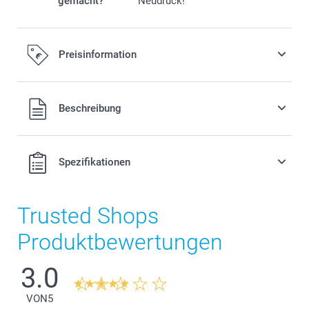
gemacht?
Neudruck!
Preisinformation
Alle Preise verstehen sich in EURO (€) inkl. MwSt. und zzgl.
Beschreibung
Versandkosten.
Spezifikationen
Trusted Shops
Produktbewertungen
3.0
VON
5