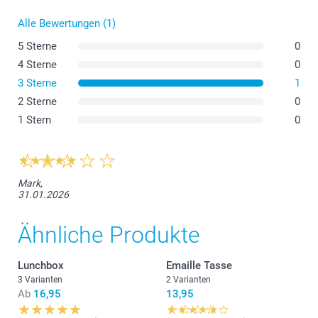
Alle Bewertungen (1)
5 Sterne
0
4 Sterne
0
3 Sterne
1
Aluminium Thermosflasche
2 Sterne
0
1 Stern
0
Thermoskanne mit Bambusdeckel
Mark,
31.01.2026
Ähnliche Produkte
Thermobecher
Lunchbox
Emaille Tasse
3 Varianten
2 Varianten
Ab
16,95
13,95