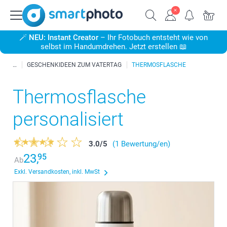
🪄
NEU: Instant Creator
– Ihr Fotobuch entsteht wie von
selbst im Handumdrehen. Jetzt erstellen 📖
GESCHENKIDEEN ZUM VATERTAG
THERMOSFLASCHE
Thermosflasche
personalisiert
3.0
/
5
(1 Bewertung/en)
23,
95
Ab
Exkl. Versandkosten, inkl. MwSt