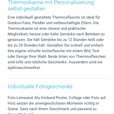
Thermoskanne mit Personalisierung
Foto-Kalender & Agenden
Impressum
Vatertag
Preise und Versandkosten
selbst gestalten
Sticker & Etiketten
Presse
Kommunion & Konfirmation
Lieferfristen
Eine individuell gestaltete Thermosflasche ist ideal für
Geschenk-Gutscheine (PDF)
Partnerprogramme
Hochzeit
72h Lieferung
Outdoor-Fans, Pendler und vielbeschäftigte Eltern. Die
Investor Relations
Geburtstag
Zahlungsmöglichkeiten
Thermoskanne ist eine clevere und praktische
B2B smartbusiness
Geburt
Sitemap
Möglichkeit, heisse oder kalte Getränke nach Belieben zu
Widerrufsrecht
Zu allen Anlässen
Status der Bestellung
geniessen. Sie hält Getränke bis zu 12 Stunden heiß oder
bis zu 24 Stunden kalt. Gestalten Sie schnell und einfach
smartfriends
Ihre eigene stilvolle Isolierflasche mit einem Bild, Text
smartgarantie
oder Design Ihrer Wahl. Beide Arten von Thermosflaschen
smartbonus
sind tolle und nützliche Geschenke. Ausserdem sind sie
spülmaschinenfest.
Individuelle Fotogeschenke
Foto-Leinwand, Alu-Verbund Poster, Collage oder Foto auf
Holz setzen die unvergesslichsten Momente richtig in
Szene. Ganz nach Ihrem Geschmack und passend zu