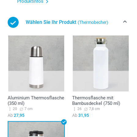
Produktinfos
Wählen Sie Ihr Produkt
(Thermobecher)
Aluminium Thermosflasche
Thermosflasche mit
(350 ml)
Bambusdeckel (750 ml)
20
7 cm
26
7,8 cm
Ab
27,95
Ab
31,95