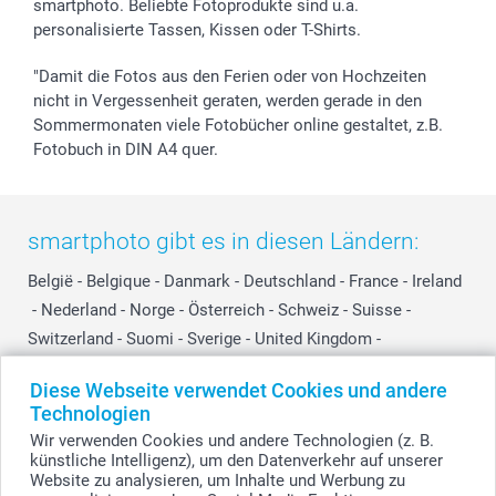
smartphoto. Beliebte Fotoprodukte sind u.a.
personalisierte Tassen, Kissen oder T-Shirts.
"Damit die Fotos aus den Ferien oder von Hochzeiten
nicht in Vergessenheit geraten, werden gerade in den
Sommermonaten viele Fotobücher online gestaltet, z.B.
Fotobuch in DIN A4 quer.
smartphoto gibt es in diesen Ländern:
België
-
Belgique
-
Danmark
-
Deutschland
-
France
-
Ireland
-
Nederland
-
Norge
-
Österreich
-
Schweiz
-
Suisse
-
Switzerland
-
Suomi
-
Sverige
-
United Kingdom
-
Other Countries
Diese Webseite verwendet Cookies und andere
Technologien
Wir verwenden Cookies und andere Technologien (z. B.
Alle Preise verstehen sich in EURO (€) inkl. MwSt. und zzgl. Versandkosten.
künstliche Intelligenz), um den Datenverkehr auf unserer
Website zu analysieren, um Inhalte und Werbung zu