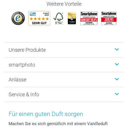
Weitere Vorteile
Unsere Produkte
Fotobücher
smartphoto
Fotogeschenke
Wanddekoration
Über uns
Anlässe
MyNameBook
Warum smartphoto
Foto-Grusskarten
Nachhaltigkeit
Weihnachten
Service & Info
Fotoabzüge, Fotos als Buch & Poster
Datenschutz
Neujahr
Smartphone & Tablet Cases
Cookie-Erklärung
Valentinstag
Kontakt & FAQ
Zubehör & Material
AGB
Muttertag
Anmelden /Registrieren
Für einen guten Duft sorgen
Foto-Kalender & Agenden
Impressum
Vatertag
Preise und Versandkosten
Machen Sie es sich gemütlich mit einem Vanilleduft
Sticker & Etiketten
Presse
Kommunion & Konfirmation
Lieferfristen