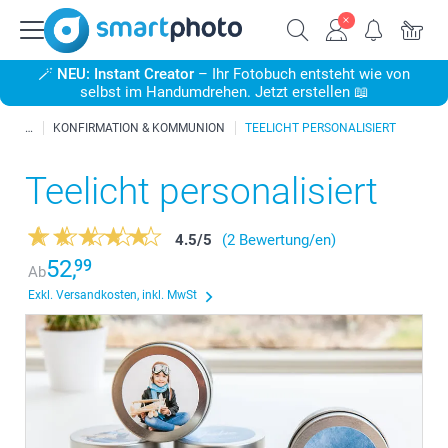
🪄
NEU: Instant Creator
– Ihr Fotobuch entsteht wie von
selbst im Handumdrehen. Jetzt erstellen 📖
KONFIRMATION & KOMMUNION
TEELICHT PERSONALISIERT
Teelicht personalisiert
4.5
/
5
(2 Bewertung/en)
52,
99
Ab
Exkl. Versandkosten, inkl. MwSt