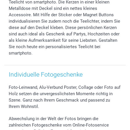
Teelicht von smartphoto. Die Kerzen in einer kleinen
Geschenk-Gutscheine (PDF)
Partnerprogramme
Hochzeit
72h Lieferung
Metalldose mit Deckel sind ein nettes kleines
Investor Relations
Geburtstag
Zahlungsmöglichkeiten
Accessoire. Mit Hilfe der Sticker oder Magnet Buttons
B2B smartbusiness
Geburt
Sitemap
individualisieren Sie zudem noch die Teelichter, indem Sie
diese auf den Deckel kleben. Diese persönlichen Kerzen
Widerrufsrecht
Zu allen Anlässen
Status der Bestellung
sind auch ideal als Geschenk auf Partys, Hochzeiten oder
smartfriends
als kleine Aufmerksamkeit für seine Liebsten. Gestalten
smartgarantie
Sie noch heute ein personalisiertes Teelicht bei
smartbonus
smartphoto.
Individuelle Fotogeschenke
Foto-Leinwand, Alu-Verbund Poster, Collage oder Foto auf
Holz setzen die unvergesslichsten Momente richtig in
Szene. Ganz nach Ihrem Geschmack und passend zu
Ihrem Wohnstil.
Abwechslung in der Welt der Fotos bringen die
zahlreichen Fotogeschenke vom Online-Fotoservice