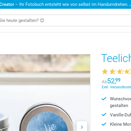
 Creator
– Ihr Fotobuch entsteht wie von selbst im Handumdrehen. Je
Teelic
52,
99
Ab
Exkl. Versandkoste
Wunschvor
gestalten
Vanille-Du
Kleine Mon