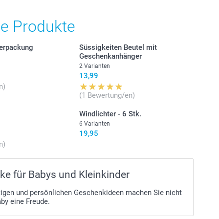
stehen sich in EURO (€) inkl. MwSt. und zzgl.
.
he Produkte
Verpackung
Süssigkeiten Beutel mit
Geschenkanhänger
2 Varianten
13,99
n)
(1 Bewertung/en)
Windlichter - 6 Stk.
6 Varianten
19,95
n)
e für Babys und Kleinkinder
rtigen und persönlichen Geschenkideen machen Sie nicht
aby eine Freude.