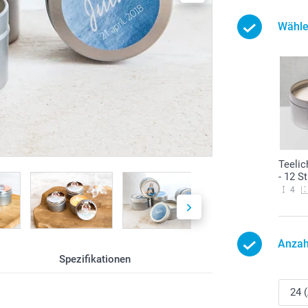
Wähle
Teelic
- 12 St
4
Anzah
Spezifikationen