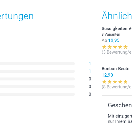
Alle Preise ver
Versandkosten
ertungen
Ähnlic
Süssigkeiten 
8 Varianten
Ab
19,95
(3 Bewertung/e
1
Bonbon-Beutel
1
12,90
0
0
(8 Bewertung/e
0
Geschenk
Mit einziga
nur Ihrem B