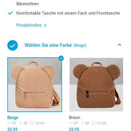
Bärenohren
Komfortable Tasche mit einem Fach und Fronttasche
Produktinfos
Wählen Sie eine Farbe
(Beige)
Beige
Braun
27
28
27
28
13 cm
13 cm
32,95
32,95