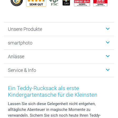
Unsere Produkte
Fotobücher
smartphoto
Fotogeschenke
Wanddekoration
Über uns
Anlässe
MyNameBook
Warum smartphoto
Foto-Grusskarten
Nachhaltigkeit
Weihnachten
Service & Info
Fotoabzüge, Fotos als Buch & Poster
Datenschutz
Neujahr
Smartphone & Tablet Cases
Cookie-Erklärung
Valentinstag
Kontakt & FAQ
Zubehör & Material
AGB
Muttertag
Anmelden /Registrieren
Ein Teddy-Rucksack als erste
Foto-Kalender & Agenden
Impressum
Vatertag
Preise und Versandkosten
Kindergartentasche für die Kleinsten
Sticker & Etiketten
Presse
Kommunion & Konfirmation
Lieferfristen
Lassen Sie sich diese Gelegenheit nicht entgehen,
Geschenk-Gutscheine (PDF)
Partnerprogramme
Hochzeit
72h Lieferung
alltägliche Abenteuer in magische Momente zu
Investor Relations
Geburtstag
Zahlungsmöglichkeiten
verwandeln. Sichern Sie sich noch heute Ihren Teddy-