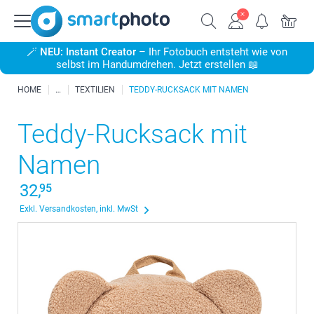
🪄
NEU: Instant Creator
– Ihr Fotobuch entsteht wie von
selbst im Handumdrehen. Jetzt erstellen 📖
HOME
TEXTILIEN
TEDDY-RUCKSACK MIT NAMEN
Teddy-Rucksack mit
Namen
32,
95
Exkl. Versandkosten, inkl. MwSt