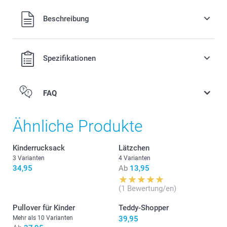
17,95/Stück
Alle Preise verstehen sich in EURO (€) inkl. MwSt. und zzgl.
Beschreibung
Versandkosten.
Erhältlich 3 verschiedenen Farben
Ideal für jedes Kinderzimmer als praktische Dekoration
Spezifikationen
Leicht zu reinigen, aus staubabweisendem, bruchfestem
PVC ohne Weichmacher
Masse: 12 cm (Höhe) x 6 cm (Durchmesser)
FAQ
Ähnliche Produkte
Kinderrucksack
Lätzchen
3 Varianten
4 Varianten
34,95
Ab
13,95
(1 Bewertung/en)
Pullover für Kinder
Teddy-Shopper
Mehr als 10 Varianten
39,95