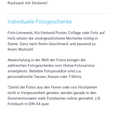
B2B smartbusiness
Geburt
Sitemap
Rucksack mit Stickerei!
Widerrufsrecht
Zu allen Anlässen
Status der Bestellung
smartfriends
Individuelle Fotogeschenke
smartgarantie
smartbonus
Foto-Leinwand, Alu-Verbund Poster, Collage oder Foto auf
Holz setzen die unvergesslichsten Momente richtig in
Szene. Ganz nach Ihrem Geschmack und passend zu
Ihrem Wohnstil.
Abwechslung in der Welt der Fotos bringen die
zahlreichen Fotogeschenke vom Online-Fotoservice
smartphoto. Beliebte Fotoprodukte sind u.a.
personalisierte Tassen, Kissen oder T-Shirts.
"Damit die Fotos aus den Ferien oder von Hochzeiten
nicht in Vergessenheit geraten, werden gerade in den
Sommermonaten viele Fotobücher online gestaltet, z.B.
Fotobuch in DIN A4 quer.