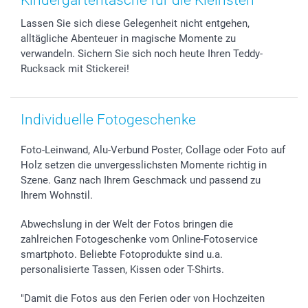
Kindergartentasche für die Kleinsten
Sticker & Etiketten
Presse
Kommunion & Konfirmation
Lieferfristen
Lassen Sie sich diese Gelegenheit nicht entgehen,
Geschenk-Gutscheine (PDF)
Partnerprogramme
Hochzeit
72h Lieferung
alltägliche Abenteuer in magische Momente zu
Investor Relations
Geburtstag
Zahlungsmöglichkeiten
verwandeln. Sichern Sie sich noch heute Ihren Teddy-
B2B smartbusiness
Geburt
Sitemap
Rucksack mit Stickerei!
Widerrufsrecht
Zu allen Anlässen
Status der Bestellung
smartfriends
Individuelle Fotogeschenke
smartgarantie
smartbonus
Foto-Leinwand, Alu-Verbund Poster, Collage oder Foto auf
Holz setzen die unvergesslichsten Momente richtig in
Szene. Ganz nach Ihrem Geschmack und passend zu
Ihrem Wohnstil.
Abwechslung in der Welt der Fotos bringen die
zahlreichen Fotogeschenke vom Online-Fotoservice
smartphoto. Beliebte Fotoprodukte sind u.a.
personalisierte Tassen, Kissen oder T-Shirts.
"Damit die Fotos aus den Ferien oder von Hochzeiten