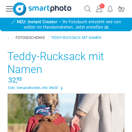
🪄
NEU: Instant Creator
– Ihr Fotobuch entsteht wie von
selbst im Handumdrehen. Jetzt erstellen 📖
FOTOGESCHENKE
TEDDY-RUCKSACK MIT NAMEN
Teddy-Rucksack mit
Namen
32,
95
Exkl. Versandkosten, inkl. MwSt