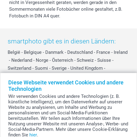
nicht in Vergessenheit geraten, werden gerade in den
Sommermonaten viele Fotobücher online gestaltet, z.B.
Fotobuch in DIN A4 quer.
smartphoto gibt es in diesen Ländern:
België
-
Belgique
-
Danmark
-
Deutschland
-
France
-
Ireland
-
Nederland
-
Norge
-
Österreich
-
Schweiz
-
Suisse
-
Switzerland
-
Suomi
-
Sverige
-
United Kingdom
-
Other Countries
Diese Webseite verwendet Cookies und andere
Technologien
Wir verwenden Cookies und andere Technologien (z. B.
Alle Preise verstehen sich in EURO (€) inkl. MwSt. und zzgl. Versandkosten.
künstliche Intelligenz), um den Datenverkehr auf unserer
Website zu analysieren, um Inhalte und Werbung zu
personalisieren und um Social-Media-Funktionen
bereitzustellen. Wir teilen auch Informationen über Ihre
© smartphoto Group. Alle Rechte vorbehalten.
Nutzung unserer Website mit unseren Analyse-, Werbe- und
Social-Media-Partnern. Mehr über unsere Cookie-Erklärung
finden Sie
hier
.