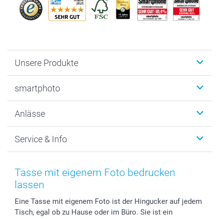
Unsere Produkte
Fotobücher
smartphoto
Fotogeschenke
Wanddekoration
Über uns
Anlässe
MyNameBook
Warum smartphoto
Foto-Grusskarten
Nachhaltigkeit
Weihnachten
Service & Info
Fotoabzüge, Fotos als Buch & Poster
Datenschutz
Neujahr
Smartphone & Tablet Cases
Cookie-Erklärung
Valentinstag
Kontakt & FAQ
Zubehör & Material
AGB
Muttertag
Anmelden /Registrieren
Tasse mit eigenem Foto bedrucken
Foto-Kalender & Agenden
Impressum
Vatertag
Preise und Versandkosten
lassen
Sticker & Etiketten
Presse
Kommunion & Konfirmation
Lieferfristen
Eine Tasse mit eigenem Foto ist der Hingucker auf jedem
Geschenk-Gutscheine (PDF)
Partnerprogramme
Hochzeit
72h Lieferung
Tisch, egal ob zu Hause oder im Büro. Sie ist ein