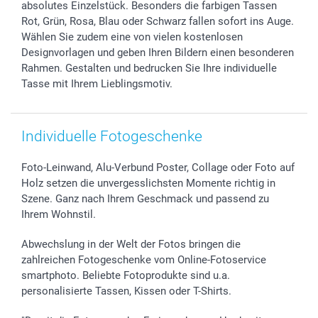
Investor Relations
Geburtstag
Zahlungsmöglichkeiten
absolutes Einzelstück. Besonders die farbigen Tassen
B2B smartbusiness
Geburt
Sitemap
Rot, Grün, Rosa, Blau oder Schwarz fallen sofort ins Auge.
Widerrufsrecht
Zu allen Anlässen
Status der Bestellung
Wählen Sie zudem eine von vielen kostenlosen
Designvorlagen und geben Ihren Bildern einen besonderen
smartfriends
Rahmen. Gestalten und bedrucken Sie Ihre individuelle
smartgarantie
Tasse mit Ihrem Lieblingsmotiv.
smartbonus
Individuelle Fotogeschenke
Foto-Leinwand, Alu-Verbund Poster, Collage oder Foto auf
Holz setzen die unvergesslichsten Momente richtig in
Szene. Ganz nach Ihrem Geschmack und passend zu
Ihrem Wohnstil.
Abwechslung in der Welt der Fotos bringen die
zahlreichen Fotogeschenke vom Online-Fotoservice
smartphoto. Beliebte Fotoprodukte sind u.a.
personalisierte Tassen, Kissen oder T-Shirts.