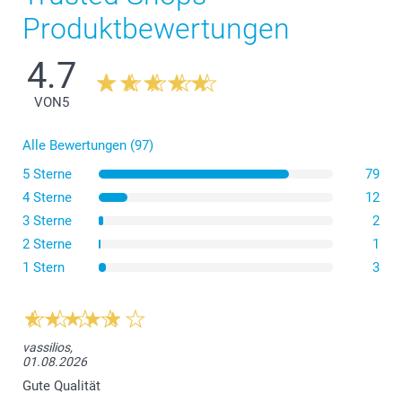
Produktbewertungen
4.7
VON
5
Alle Bewertungen (97)
5 Sterne
79
4 Sterne
12
3 Sterne
2
2 Sterne
1
1 Stern
3
vassilios,
01.08.2026
Gute Qualität