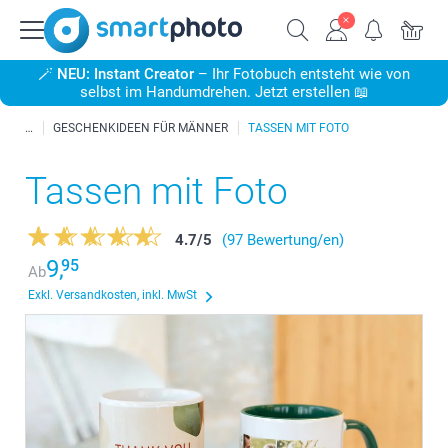
🪄
NEU: Instant Creator
– Ihr Fotobuch entsteht wie von
selbst im Handumdrehen. Jetzt erstellen 📖
GESCHENKIDEEN FÜR MÄNNER
TASSEN MIT FOTO
Tassen mit Foto
4.7
/
5
(97 Bewertung/en)
9,
95
Ab
Exkl. Versandkosten, inkl. MwSt