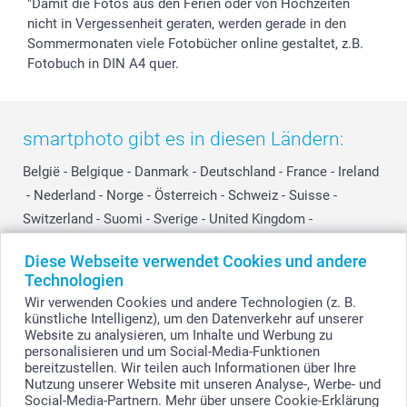
"Damit die Fotos aus den Ferien oder von Hochzeiten
nicht in Vergessenheit geraten, werden gerade in den
Sommermonaten viele Fotobücher online gestaltet, z.B.
Fotobuch in DIN A4 quer.
smartphoto gibt es in diesen Ländern:
België
-
Belgique
-
Danmark
-
Deutschland
-
France
-
Ireland
-
Nederland
-
Norge
-
Österreich
-
Schweiz
-
Suisse
-
Switzerland
-
Suomi
-
Sverige
-
United Kingdom
-
Other Countries
Diese Webseite verwendet Cookies und andere
Technologien
Wir verwenden Cookies und andere Technologien (z. B.
Alle Preise verstehen sich in EURO (€) inkl. MwSt. und zzgl. Versandkosten.
künstliche Intelligenz), um den Datenverkehr auf unserer
Website zu analysieren, um Inhalte und Werbung zu
personalisieren und um Social-Media-Funktionen
bereitzustellen. Wir teilen auch Informationen über Ihre
© smartphoto Group. Alle Rechte vorbehalten.
Nutzung unserer Website mit unseren Analyse-, Werbe- und
Social-Media-Partnern. Mehr über unsere Cookie-Erklärung