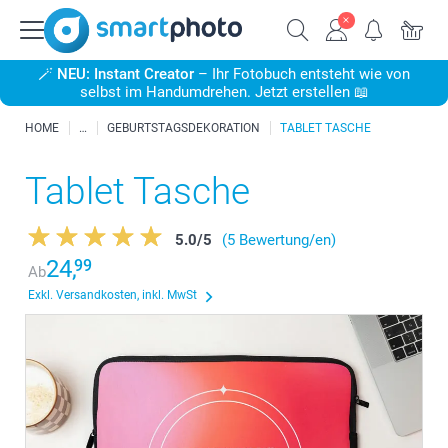
🪄
NEU: Instant Creator
– Ihr Fotobuch entsteht wie von
selbst im Handumdrehen. Jetzt erstellen 📖
HOME
GEBURTSTAGSDEKORATION
TABLET TASCHE
Tablet Tasche
5.0
/
5
(5 Bewertung/en)
24,
99
Ab
Exkl. Versandkosten, inkl. MwSt