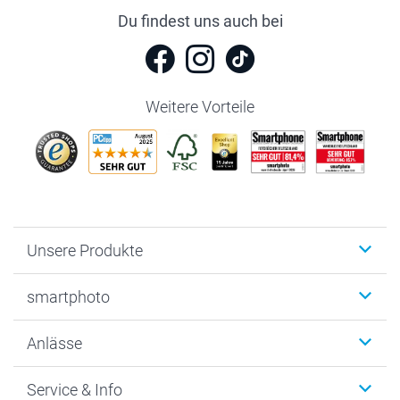
Du findest uns auch bei
Weitere Vorteile
Unsere Produkte
Fotobücher
smartphoto
Fotogeschenke
Wanddekoration
Über uns
Anlässe
MyNameBook
Warum smartphoto
Foto-Grusskarten
Nachhaltigkeit
Weihnachten
Service & Info
Fotoabzüge, Fotos als Buch & Poster
Datenschutz
Neujahr