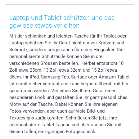
Smartphone & Tablet Cases
Cookie-Erklärung
Valentinstag
Kontakt & FAQ
Zubehör & Material
AGB
Muttertag
Anmelden /Registrieren
Laptop und Tablet schützen und das
Foto-Kalender & Agenden
Impressum
Vatertag
Preise und Versandkosten
gewisse etwas verleihen
Sticker & Etiketten
Presse
Kommunion & Konfirmation
Lieferfristen
Mit der schlanken und leichten Tasche für Ihr Tablet oder
Geschenk-Gutscheine (PDF)
Partnerprogramme
Hochzeit
72h Lieferung
Laptop schützen Sie Ihr Gerät nicht nur vor Kratzern und
Investor Relations
Geburtstag
Zahlungsmöglichkeiten
Schmutz, sondern sorgen auch für einen Hingucker. Die
B2B smartbusiness
Geburt
Sitemap
personalisierte Schutzhülle können Sie in drei
Widerrufsrecht
Zu allen Anlässen
Status der Bestellung
verschiedenen Grössen bestellen. Hierbei entspricht 10
Zoll etwa 25cm, 13 Zoll etwa 32cm und 15 Zoll etwa
smartfriends
36cm. Ihr iPad, Samsung Tab, Surface oder Amazon Tablet
smartgarantie
ist damit sicher verstaut und kann bequem überall mit hin
smartbonus
genommen werden. Verleihen Sie Ihrem Gerät einen
besonderen Look und gestalten Sie ihr ganz persönliches
Motiv auf der Tasche. Dabei können Sie Ihre eigenen
Fotos verwenden, aber auch auf viele Bild- und
Textdesigns zurückgreifen. Schmücken Sie jetzt Ihre
personalisierte Tablet Tasche und überraschen Sie mit
diesen tollen, einzigartigen Fotogeschenk.