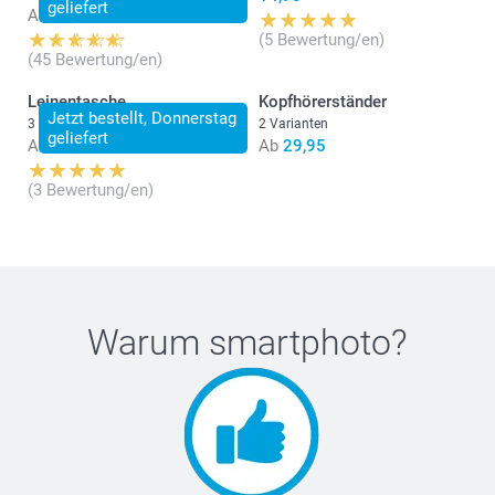
geliefert
Ab
12,95
(5 Bewertung/en)
(45 Bewertung/en)
Leinentasche
Kopfhörerständer
Jetzt bestellt, Donnerstag
3 Varianten
2 Varianten
geliefert
Ab
13,95
Ab
29,95
(3 Bewertung/en)
Warum
smartphoto
?