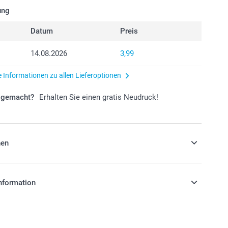
ung
Datum
Preis
14.08.2026
3,99
e Informationen zu allen Lieferoptionen
r gemacht?
Erhalten Sie einen gratis Neudruck!
nen
 Ihre Gastgeschenke mit Süssigkeiten!
nformation
k
stehen sich in EURO (€) inkl. MwSt. und zzgl.
gbarkeit der Optionen
.