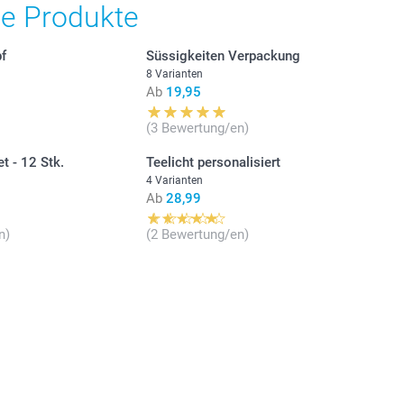
he Produkte
pf
Süssigkeiten Verpackung
n in diversen Geschmacksrichtungen im 1kg Pack
8 Varianten
zchen mit Himbeergeschmack im 1kg Pack
Ab
19,95
ten mit bunten Zuckerperlen
itional information for the Nährwertangaben der
(3 Bewertung/en)
n & Herzchen
t - 12 Stk.
Teelicht personalisiert
etten
4 Varianten
er. Ausserhalb der Reichweite von Kindern unter 3 Jahren
Ab
28,99
n)
(2 Bewertung/en)