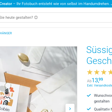
 Creator
– Ihr Fotobuch entsteht wie von selbst im Handumdrehen. Je
NHÄNGER
Süssig
Gesch
13,
99
Ab
Exkl. Versandkoste
Wunschvor
gestalten
Qualitativ