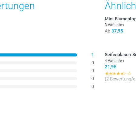
ertungen
Ähnlic
Mini Blumento
Gummibärche
3 Varianten
Leckere Her
Ab
37,95
12 Zuckerket
Find the nutr
Gummibärche
Seifenblasen-Se
1
oder
Zuckerk
4 Varianten
finden Sie hi
0
21,95
aufbewahren
0
0
(2 Bewertung/e
0