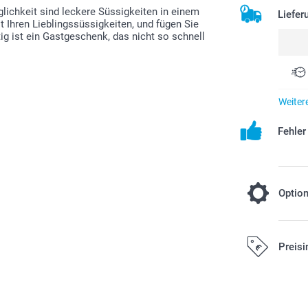
lichkeit sind leckere Süssigkeiten in einem
Liefer
t Ihren Lieblingssüssigkeiten, und fügen Sie
ig ist ein Gastgeschenk, das nicht so schnell
Weiter
Fehle
Optio
Füllen Sie
Preisi
7,00/Stüc
Ab
Alle Preise ver
Preis und Verfü
Versandkosten