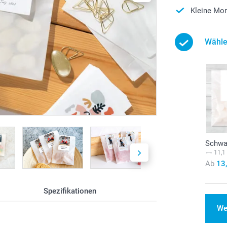
Kleine Mon
Wähle
Schwa
11,1
Ab
13
Spezifikationen
We