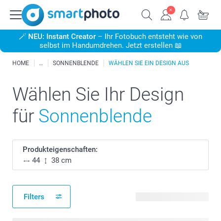
🪄
NEU: Instant Creator
– Ihr Fotobuch entsteht wie von
selbst im Handumdrehen. Jetzt erstellen 📖
HOME
SONNENBLENDE
WÄHLEN SIE EIN DESIGN AUS
Wählen Sie Ihr Design
für
Sonnenblende
Produkteigenschaften:
44
38 cm
Filters
26 verfügbare Designs