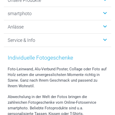
Unsere Produkte
Fotobücher
smartphoto
Fotogeschenke
Wanddekoration
Über uns
Anlässe
MyNameBook
Warum smartphoto
Foto-Grusskarten
Nachhaltigkeit
Weihnachten
Service & Info
Fotoabzüge, Fotos als Buch & Poster
Datenschutz
Neujahr
Smartphone & Tablet Cases
Cookie-Erklärung
Valentinstag
Kontakt & FAQ
Zubehör & Material
AGB
Muttertag
Anmelden /Registrieren
Individuelle Fotogeschenke
Foto-Kalender & Agenden
Impressum
Vatertag
Preise und Versandkosten
Sticker & Etiketten
Presse
Kommunion & Konfirmation
Lieferfristen
Foto-Leinwand, Alu-Verbund Poster, Collage oder Foto auf
Holz setzen die unvergesslichsten Momente richtig in
Geschenk-Gutscheine (PDF)
Partnerprogramme
Hochzeit
72h Lieferung
Szene. Ganz nach Ihrem Geschmack und passend zu
Investor Relations
Geburtstag
Zahlungsmöglichkeiten
Ihrem Wohnstil.
B2B smartbusiness
Geburt
Sitemap
Widerrufsrecht
Zu allen Anlässen
Status der Bestellung
Abwechslung in der Welt der Fotos bringen die
smartfriends
zahlreichen Fotogeschenke vom Online-Fotoservice
smartphoto. Beliebte Fotoprodukte sind u.a.
smartgarantie
personalisierte Tassen, Kissen oder T-Shirts.