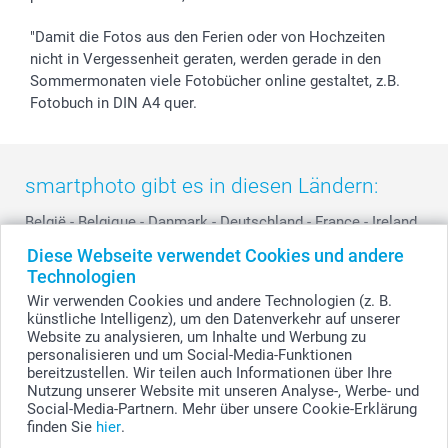
smartbonus
"Damit die Fotos aus den Ferien oder von Hochzeiten
nicht in Vergessenheit geraten, werden gerade in den
Sommermonaten viele Fotobücher online gestaltet, z.B.
Fotobuch in DIN A4 quer.
smartphoto gibt es in diesen Ländern:
België
-
Belgique
-
Danmark
-
Deutschland
-
France
-
Ireland
-
Nederland
-
Norge
-
Österreich
-
Schweiz
-
Suisse
-
Diese Webseite verwendet Cookies und andere
Switzerland
-
Suomi
-
Sverige
-
United Kingdom
-
Technologien
Other Countries
Wir verwenden Cookies und andere Technologien (z. B.
künstliche Intelligenz), um den Datenverkehr auf unserer
Website zu analysieren, um Inhalte und Werbung zu
personalisieren und um Social-Media-Funktionen
Alle Preise verstehen sich in EURO (€) inkl. MwSt. und zzgl. Versandkosten.
bereitzustellen. Wir teilen auch Informationen über Ihre
Nutzung unserer Website mit unseren Analyse-, Werbe- und
Social-Media-Partnern. Mehr über unsere Cookie-Erklärung
finden Sie
hier
.
© smartphoto Group. Alle Rechte vorbehalten.