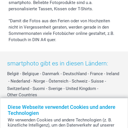
smartphoto. Beliebte Fotoprodukte sind u.a.
personalisierte Tassen, Kissen oder T-Shirts.
"Damit die Fotos aus den Ferien oder von Hochzeiten
nicht in Vergessenheit geraten, werden gerade in den
Sommermonaten viele Fotobücher online gestaltet, z.B.
Fotobuch in DIN A4 quer.
smartphoto gibt es in diesen Ländern:
België
-
Belgique
-
Danmark
-
Deutschland
-
France
-
Ireland
-
Nederland
-
Norge
-
Österreich
-
Schweiz
-
Suisse
-
Switzerland
-
Suomi
-
Sverige
-
United Kingdom
-
Other Countries
Diese Webseite verwendet Cookies und andere
Technologien
Alle Preise verstehen sich in EURO (€) inkl. MwSt. und zzgl. Versandkosten.
Wir verwenden Cookies und andere Technologien (z. B.
künstliche Intelligenz), um den Datenverkehr auf unserer