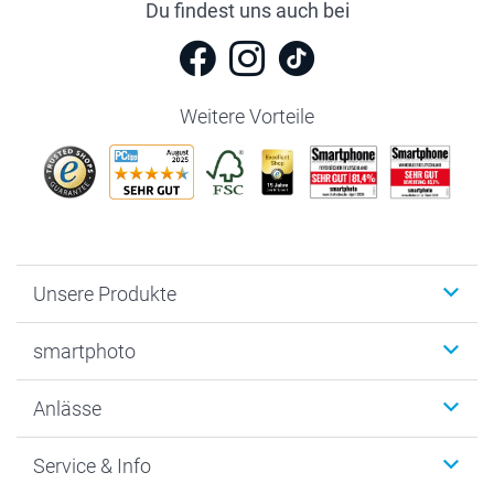
Du findest uns auch bei
Weitere Vorteile
Unsere Produkte
Fotobücher
smartphoto
Fotogeschenke
Wanddekoration
Über uns
Anlässe
MyNameBook
Warum smartphoto
Foto-Grusskarten
Nachhaltigkeit
Weihnachten
Service & Info
Fotoabzüge, Fotos als Buch & Poster
Datenschutz
Neujahr