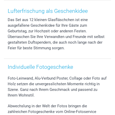
Smartphone & Tablet Cases
Cookie-Erklärung
Valentinstag
Kontakt & FAQ
Zubehör & Material
AGB
Muttertag
Anmelden /Registrieren
Lufterfrischung als Geschenkidee
Foto-Kalender & Agenden
Impressum
Vatertag
Preise und Versandkosten
Das Set aus 12 kleinen Glasfläschchen ist eine
Sticker & Etiketten
Presse
Kommunion & Konfirmation
Lieferfristen
ausgefallene Geschenkidee für Ihre Gäste zum
Geschenk-Gutscheine (PDF)
Partnerprogramme
Hochzeit
72h Lieferung
Geburtstag, zur Hochzeit oder anderen Festen.
Investor Relations
Geburtstag
Zahlungsmöglichkeiten
Überraschen Sie Ihre Verwandten und Freunde mit selbst
B2B smartbusiness
Geburt
Sitemap
gestalteten Duftspendern, die auch noch lange nach der
Feier für beste Stimmung sorgen.
Widerrufsrecht
Zu allen Anlässen
Status der Bestellung
smartfriends
smartgarantie
Individuelle Fotogeschenke
smartbonus
Foto-Leinwand, Alu-Verbund Poster, Collage oder Foto auf
Holz setzen die unvergesslichsten Momente richtig in
Szene. Ganz nach Ihrem Geschmack und passend zu
Ihrem Wohnstil.
Abwechslung in der Welt der Fotos bringen die
zahlreichen Fotogeschenke vom Online-Fotoservice