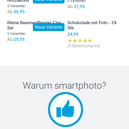
Holzdeckel
3 Varianten
3 Varianten
Ab
37,95
Ab
36,95
Kleine Baumwollbeutel 12er
Schokolade mit Foto - 24
Neue Variante
Set
Stk.
3 Varianten
24,99
Ab
29,95
(5 Bewertung/en)
Warum
smartphoto
?
Natürliches Holz: 7cm (Höhe) x 5.2cm (Durchmesser)
Schwarz/ Gold & Weiss: 6.5cm (Höhe) x 4.8cm