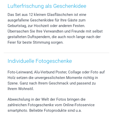
Zubehör & Material
AGB
Muttertag
Anmelden /Registrieren
Lufterfrischung als Geschenkidee
Foto-Kalender & Agenden
Impressum
Vatertag
Preise und Versandkosten
Das Set aus 12 kleinen Glasfläschchen ist eine
Sticker & Etiketten
Presse
Kommunion & Konfirmation
Lieferfristen
ausgefallene Geschenkidee für Ihre Gäste zum
Geschenk-Gutscheine (PDF)
Partnerprogramme
Hochzeit
72h Lieferung
Geburtstag, zur Hochzeit oder anderen Festen.
Investor Relations
Geburtstag
Zahlungsmöglichkeiten
Überraschen Sie Ihre Verwandten und Freunde mit selbst
B2B smartbusiness
Geburt
Sitemap
gestalteten Duftspendern, die auch noch lange nach der
Feier für beste Stimmung sorgen.
Widerrufsrecht
Zu allen Anlässen
Status der Bestellung
smartfriends
smartgarantie
Individuelle Fotogeschenke
smartbonus
Foto-Leinwand, Alu-Verbund Poster, Collage oder Foto auf
Holz setzen die unvergesslichsten Momente richtig in
Szene. Ganz nach Ihrem Geschmack und passend zu
Ihrem Wohnstil.
Abwechslung in der Welt der Fotos bringen die
zahlreichen Fotogeschenke vom Online-Fotoservice
smartphoto. Beliebte Fotoprodukte sind u.a.