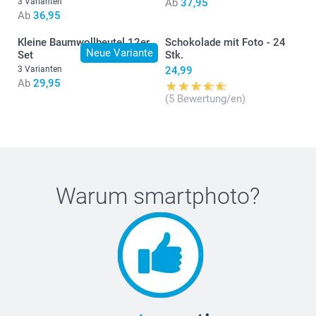
3 Varianten
Ab
37,95
Ab
36,95
Kleine Baumwollbeutel 12er
Schokolade mit Foto - 24
Neue Variante
Set
Stk.
3 Varianten
24,99
Ab
29,95
(5 Bewertung/en)
Warum
smartphoto
?
Natürliches Holz: 7cm (Höhe) x 5.2cm (Durchmesser)
Schwarz/ Gold & Weiss: 6.5cm (Höhe) x 4.8cm
(Durchmesser)