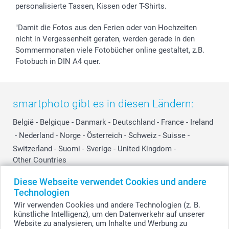
personalisierte Tassen, Kissen oder T-Shirts.
"Damit die Fotos aus den Ferien oder von Hochzeiten
nicht in Vergessenheit geraten, werden gerade in den
Sommermonaten viele Fotobücher online gestaltet, z.B.
Fotobuch in DIN A4 quer.
smartphoto gibt es in diesen Ländern:
België
-
Belgique
-
Danmark
-
Deutschland
-
France
-
Ireland
-
Nederland
-
Norge
-
Österreich
-
Schweiz
-
Suisse
-
Switzerland
-
Suomi
-
Sverige
-
United Kingdom
-
Other Countries
Diese Webseite verwendet Cookies und andere
Technologien
Alle Preise verstehen sich in EURO (€) inkl. MwSt. und zzgl. Versandkosten.
Wir verwenden Cookies und andere Technologien (z. B.
künstliche Intelligenz), um den Datenverkehr auf unserer
Website zu analysieren, um Inhalte und Werbung zu