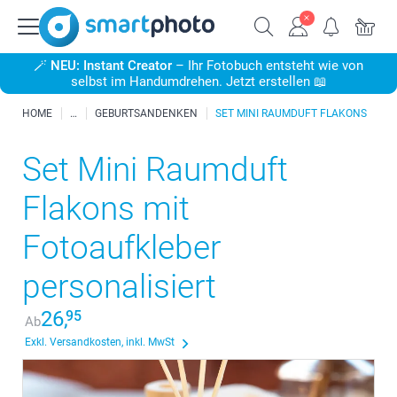
🪄
NEU: Instant Creator
– Ihr Fotobuch entsteht wie von
selbst im Handumdrehen. Jetzt erstellen 📖
HOME
GEBURTSANDENKEN
SET MINI RAUMDUFT FLAKONS
Set Mini Raumduft
Flakons mit
Fotoaufkleber
personalisiert
26,
95
Ab
Exkl. Versandkosten, inkl. MwSt