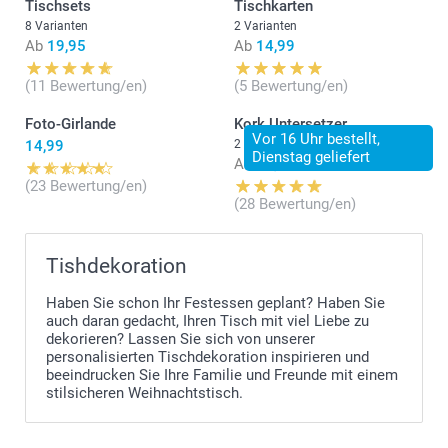
Tischsets
Tischkarten
8 Varianten
2 Varianten
Ab
19,95
Ab
14,99
(11 Bewertung/en)
(5 Bewertung/en)
Foto-Girlande
Kork Untersetzer
Vor 16 Uhr bestellt,
14,99
2 Varianten
Dienstag geliefert
Ab
29,95
(23 Bewertung/en)
(28 Bewertung/en)
Tishdekoration
Haben Sie schon Ihr Festessen geplant? Haben Sie
auch daran gedacht, Ihren Tisch mit viel Liebe zu
dekorieren? Lassen Sie sich von unserer
personalisierten Tischdekoration inspirieren und
beeindrucken Sie Ihre Familie und Freunde mit einem
stilsicheren Weihnachtstisch.