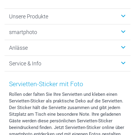
Unsere Produkte
Fotobücher
smartphoto
Fotogeschenke
Wanddekoration
Über uns
Anlässe
MyNameBook
Warum smartphoto
Foto-Grusskarten
Nachhaltigkeit
Weihnachten
Service & Info
Fotoabzüge, Fotos als Buch & Poster
Datenschutz
Neujahr
Smartphone & Tablet Cases
Cookie-Erklärung
Valentinstag
Kontakt & FAQ
Zubehör & Material
AGB
Muttertag
Anmelden /Registrieren
Servietten-Sticker mit Foto
Foto-Kalender & Agenden
Impressum
Vatertag
Preise und Versandkosten
Rollen oder falten Sie Ihre Servietten und kleben einen
Sticker & Etiketten
Presse
Kommunion & Konfirmation
Lieferfristen
Servietten-Sticker als praktische Deko auf die Servietten.
Geschenk-Gutscheine (PDF)
Partnerprogramme
Hochzeit
72h Lieferung
Der Sticker hält die Serviette zusammen und gibt jedem
Investor Relations
Geburtstag
Zahlungsmöglichkeiten
Sitzplatz am Tisch eine besondere Note. Ihre geladenen
B2B smartbusiness
Geburt
Sitemap
Gäste werden diese persönlichen Servietten-Sticker
beeindruckend finden. Jetzt Servietten-Sticker online über
Widerrufsrecht
Zu allen Anlässen
Status der Bestellung
smartphoto entdecken und mit eigenen Fotos gestalten.