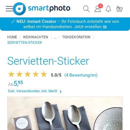
🪄
NEU: Instant Creator
– Ihr Fotobuch entsteht wie von
selbst im Handumdrehen. Jetzt erstellen 📖
HOME
WEIHNACHTEN
TISHDEKORATION
SERVIETTEN-STICKER
Servietten-Sticker
5.0
/
5
(4 Bewertung/en)
5,
95
Ab
Exkl. Versandkosten, inkl. MwSt