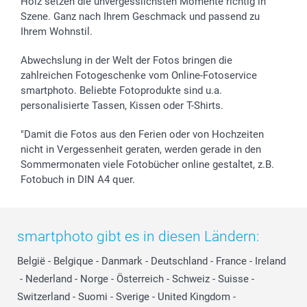
Holz setzen die unvergesslichsten Momente richtig in
Geschenk-Gutscheine (PDF)
Partnerprogramme
Hochzeit
72h Lieferung
Szene. Ganz nach Ihrem Geschmack und passend zu
Investor Relations
Geburtstag
Zahlungsmöglichkeiten
Ihrem Wohnstil.
B2B smartbusiness
Geburt
Sitemap
Widerrufsrecht
Zu allen Anlässen
Status der Bestellung
Abwechslung in der Welt der Fotos bringen die
smartfriends
zahlreichen Fotogeschenke vom Online-Fotoservice
smartphoto. Beliebte Fotoprodukte sind u.a.
smartgarantie
personalisierte Tassen, Kissen oder T-Shirts.
smartbonus
"Damit die Fotos aus den Ferien oder von Hochzeiten
nicht in Vergessenheit geraten, werden gerade in den
Sommermonaten viele Fotobücher online gestaltet, z.B.
Fotobuch in DIN A4 quer.
smartphoto gibt es in diesen Ländern:
België
-
Belgique
-
Danmark
-
Deutschland
-
France
-
Ireland
-
Nederland
-
Norge
-
Österreich
-
Schweiz
-
Suisse
-
Switzerland
-
Suomi
-
Sverige
-
United Kingdom
-