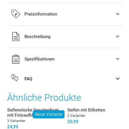
Preisinformation
Alle Preise verstehen sich in EURO (€) inkl. MwSt. und zzgl.
Beschreibung
Versandkosten.
Spezifikationen
FAQ
Ähnliche Produkte
Seifenstücke Geschenkset
Seifen mit Etiketten
Neue Variante
mit Fotoaufklebern
2 Varianten
3 Varianten
25,95
24,95