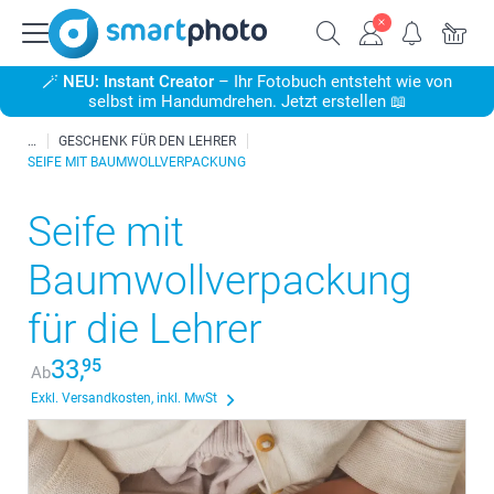
🪄
NEU: Instant Creator
– Ihr Fotobuch entsteht wie von
selbst im Handumdrehen. Jetzt erstellen 📖
GESCHENK FÜR DEN LEHRER
SEIFE MIT BAUMWOLLVERPACKUNG
Seife mit
Baumwollverpackung
für die Lehrer
33,
95
Ab
Exkl. Versandkosten, inkl. MwSt