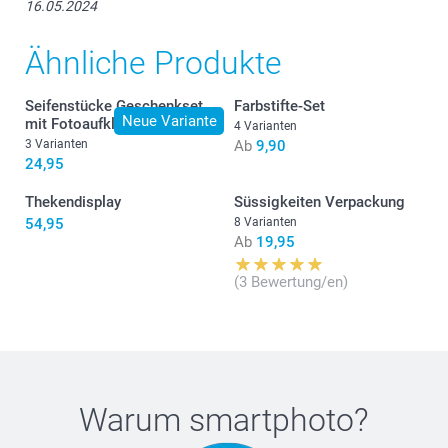
16.05.2024
contact@smartphoto.de ist leider kein E-Mail von
Ihnen eingegangen. Antworten Sie direkt z.B. auf ein
Bestell- oder Versandbestätigung erhalten Sie keine
Ähnliche Produkte
Antwort, da kein Dienst hinter der E-Mailadresse
steht (No response). Beim Produkt geben wir an,
dass eine kleine Montage erforderlich ist und zeigen
Seifenstücke Geschenkset
Farbstifte-Set
auch Bilder und einen Film wie die Montage
Neue Variante
mit Fotoaufklebern
4 Varianten
vorgenommen werden kann. Bitte nehmen Sie doch
3 Varianten
Ab
9,90
noch direkt mit unserem Kundendienst Kontakt auf,
24,95
sofern noch etwas unklar ist.
contact@smartphoto.com, Freundliche Grüsse,
Thekendisplay
Süssigkeiten Verpackung
smartphoto AG
54,95
8 Varianten
Ab
19,95
(3 Bewertung/en)
Warum
smartphoto
?