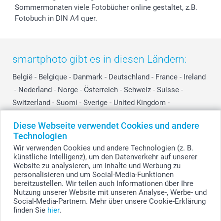
Sommermonaten viele Fotobücher online gestaltet, z.B.
Fotobuch in DIN A4 quer.
smartphoto gibt es in diesen Ländern:
België
-
Belgique
-
Danmark
-
Deutschland
-
France
-
Ireland
-
Nederland
-
Norge
-
Österreich
-
Schweiz
-
Suisse
-
Switzerland
-
Suomi
-
Sverige
-
United Kingdom
-
Other Countries
Diese Webseite verwendet Cookies und andere
Technologien
Wir verwenden Cookies und andere Technologien (z. B.
Alle Preise verstehen sich in EURO (€) inkl. MwSt. und zzgl. Versandkosten.
künstliche Intelligenz), um den Datenverkehr auf unserer
Website zu analysieren, um Inhalte und Werbung zu
personalisieren und um Social-Media-Funktionen
bereitzustellen. Wir teilen auch Informationen über Ihre
© smartphoto Group. Alle Rechte vorbehalten.
Nutzung unserer Website mit unseren Analyse-, Werbe- und
Social-Media-Partnern. Mehr über unsere Cookie-Erklärung
finden Sie
hier
.