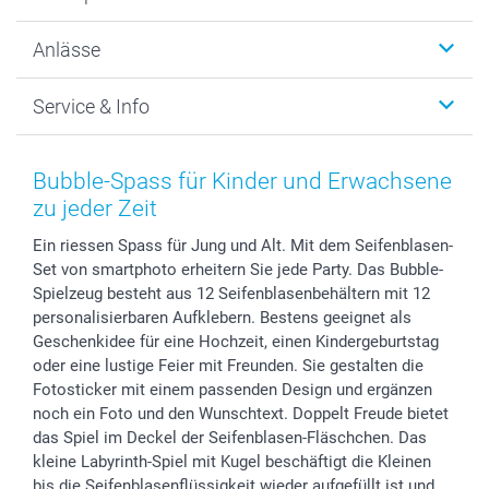
Fotogeschenke
Wanddekoration
Über uns
Anlässe
MyNameBook
Warum smartphoto
Foto-Grusskarten
Nachhaltigkeit
Weihnachten
Service & Info
Fotoabzüge, Fotos als Buch & Poster
Datenschutz
Neujahr
Smartphone & Tablet Cases
Cookie-Erklärung
Valentinstag
Kontakt & FAQ
Zubehör & Material
AGB
Muttertag
Anmelden /Registrieren
Bubble-Spass für Kinder und Erwachsene
Foto-Kalender & Agenden
Impressum
Vatertag
Preise und Versandkosten
zu jeder Zeit
Sticker & Etiketten
Presse
Kommunion & Konfirmation
Lieferfristen
Ein riessen Spass für Jung und Alt. Mit dem Seifenblasen-
Geschenk-Gutscheine (PDF)
Partnerprogramme
Hochzeit
72h Lieferung
Set von smartphoto erheitern Sie jede Party. Das Bubble-
Investor Relations
Geburtstag
Zahlungsmöglichkeiten
Spielzeug besteht aus 12 Seifenblasenbehältern mit 12
B2B smartbusiness
Geburt
Sitemap
personalisierbaren Aufklebern. Bestens geeignet als
Widerrufsrecht
Zu allen Anlässen
Status der Bestellung
Geschenkidee für eine Hochzeit, einen Kindergeburtstag
oder eine lustige Feier mit Freunden. Sie gestalten die
smartfriends
Fotosticker mit einem passenden Design und ergänzen
smartgarantie
noch ein Foto und den Wunschtext. Doppelt Freude bietet
smartbonus
das Spiel im Deckel der Seifenblasen-Fläschchen. Das
kleine Labyrinth-Spiel mit Kugel beschäftigt die Kleinen
bis die Seifenblasenflüssigkeit wieder aufgefüllt ist und