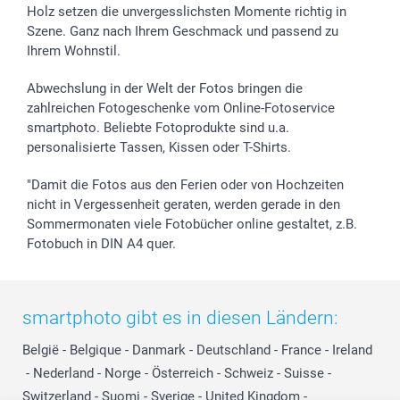
Holz setzen die unvergesslichsten Momente richtig in
Szene. Ganz nach Ihrem Geschmack und passend zu
Ihrem Wohnstil.
Abwechslung in der Welt der Fotos bringen die
zahlreichen Fotogeschenke vom Online-Fotoservice
smartphoto. Beliebte Fotoprodukte sind u.a.
personalisierte Tassen, Kissen oder T-Shirts.
"Damit die Fotos aus den Ferien oder von Hochzeiten
nicht in Vergessenheit geraten, werden gerade in den
Sommermonaten viele Fotobücher online gestaltet, z.B.
Fotobuch in DIN A4 quer.
smartphoto gibt es in diesen Ländern:
België
-
Belgique
-
Danmark
-
Deutschland
-
France
-
Ireland
-
Nederland
-
Norge
-
Österreich
-
Schweiz
-
Suisse
-
Switzerland
-
Suomi
-
Sverige
-
United Kingdom
-