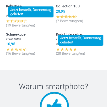
Keksdose
Collection 100
Jetzt bestellt, Donnerstag
10 Varianten
28,95
geliefert
Ab
19,95
(7 Bewertung/en)
(19 Bewertung/en)
Schneekugel
Kork Untersetzer
Jetzt bestellt, Donnerstag
2 Varianten
2 Varianten
geliefert
10,95
Ab
29,95
(16 Bewertung/en)
(28 Bewertung/en)
Warum
smartphoto
?