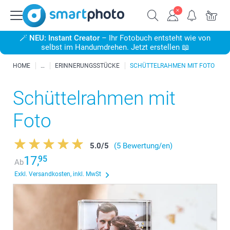
🪄
NEU: Instant Creator
– Ihr Fotobuch entsteht wie von
selbst im Handumdrehen. Jetzt erstellen 📖
HOME
ERINNERUNGSSTÜCKE
SCHÜTTELRAHMEN MIT FOTO
Schüttelrahmen mit
Foto
5.0
/
5
(5 Bewertung/en)
17,
95
Ab
Exkl. Versandkosten, inkl. MwSt