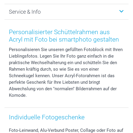
Foto-Grusskarten
Nachhaltigkeit
Weihnachten
Service & Info
Fotoabzüge, Fotos als Buch & Poster
Datenschutz
Neujahr
Smartphone & Tablet Cases
Cookie-Erklärung
Valentinstag
Kontakt & FAQ
Zubehör & Material
AGB
Muttertag
Anmelden /Registrieren
Personalisierter Schüttelrahmen aus
Foto-Kalender & Agenden
Impressum
Vatertag
Preise und Versandkosten
Acryl mit Foto bei smartphoto gestalten
Sticker & Etiketten
Presse
Kommunion & Konfirmation
Lieferfristen
Personalisieren Sie unseren gefüllten Fotoblock mit Ihren
Geschenk-Gutscheine (PDF)
Partnerprogramme
Hochzeit
72h Lieferung
Lieblingsfotos. Legen Sie Ihr Foto ganz einfach in die
Investor Relations
Geburtstag
Zahlungsmöglichkeiten
praktische Wechselhalterung ein und schütteln Sie den
B2B smartbusiness
Geburt
Sitemap
Rahmen kräftig durch, so wie Sie es von einer
Widerrufsrecht
Zu allen Anlässen
Status der Bestellung
Schneekugel kennen. Unser Acryl-Fotorahmen ist das
perfekte Geschenk für Ihre Liebsten und bringt
smartfriends
Abwechslung von den "normalen" Bilderrahmen auf der
smartgarantie
Komode.
smartbonus
Individuelle Fotogeschenke
Foto-Leinwand, Alu-Verbund Poster, Collage oder Foto auf