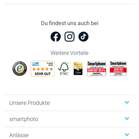
Du findest uns auch bei
Weitere Vorteile
Unsere Produkte
Fotobücher
smartphoto
Fotogeschenke
Wanddekoration
Über uns
Anlässe
MyNameBook
Warum smartphoto