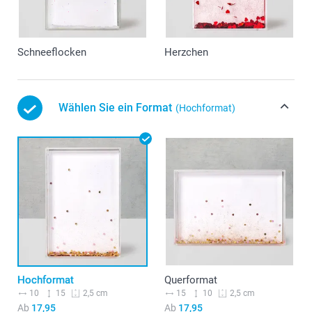
Schneeflocken
Herzchen
Wählen Sie ein Format
(Hochformat)
Hochformat
Querformat
10
15
15
10
2,5 cm
2,5 cm
Ab
17,95
Ab
17,95