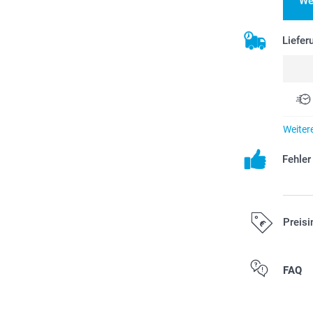
We
Liefer
Weiter
Fehle
Preisi
Alle Preise ver
FAQ
Versandkosten