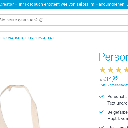
 Creator
– Ihr Fotobuch entsteht wie von selbst im Handumdrehen. Je
ERSONALISIERTE KINDERSCHÜRZE
Person
34,
95
Ab
Exkl. Versandkoste
Personalis
Text und/o
Beigefarb
Haptik von
Ideal zum 