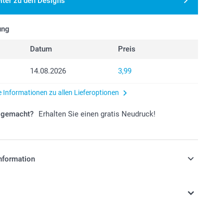
iter zu den Designs
ung
Datum
Preis
14.08.2026
3,99
e Informationen zu allen Lieferoptionen
r gemacht?
Erhalten Sie einen gratis Neudruck!
nformation
stehen sich in EURO (€) inkl. MwSt. und zzgl.
.