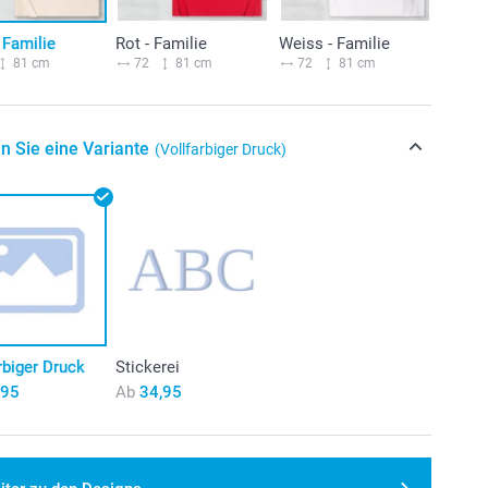
 Familie
Rot - Familie
Weiss - Familie
81 cm
72
81 cm
72
81 cm
n Sie eine Variante
(Vollfarbiger Druck)
rbiger Druck
Stickerei
,95
Ab
34,95