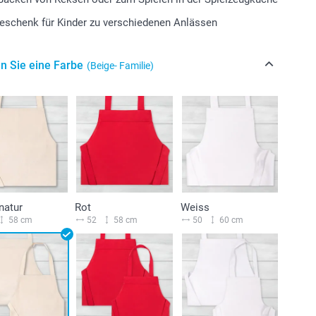
eschenk für Kinder zu verschiedenen Anlässen
n Sie eine Farbe
(Beige- Familie)
natur
Rot
Weiss
58 cm
52
58 cm
50
60 cm