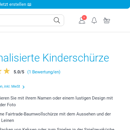
tzt erstellen 📖
alisierte Kinderschürze
5.0
/
5
(1 Bewertung/en)
n, inkl. MwSt
ieren Sie mit ihrem Namen oder einem lustigen Design mit
der Foto
ene Fairtrade-Baumwollschürze mit dem Aussehen und der
 Leinen
Backen von Keksen oder zum Spielen in der Spielzeugküche