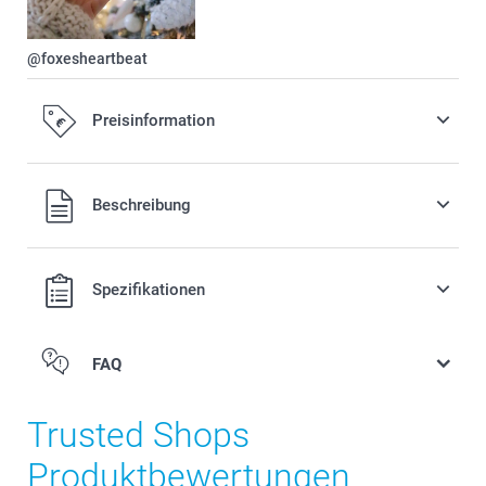
@foxesheartbeat
Preisinformation
Alle Preise verstehen sich in EURO (€) inkl. MwSt. und zzgl.
Beschreibung
Versandkosten.
Spezifikationen
FAQ
Trusted Shops
Produktbewertungen