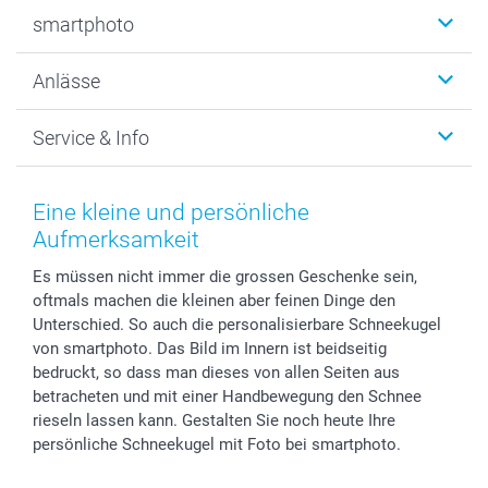
Fotobücher
smartphoto
Fotogeschenke
Wanddekoration
Über uns
Anlässe
MyNameBook
Warum smartphoto
Foto-Grusskarten
Nachhaltigkeit
Weihnachten
Service & Info
Fotoabzüge, Fotos als Buch & Poster
Datenschutz
Neujahr
Smartphone & Tablet Cases
Cookie-Erklärung
Valentinstag
Kontakt & FAQ
Zubehör & Material
AGB
Muttertag
Anmelden /Registrieren
Eine kleine und persönliche
Foto-Kalender & Agenden
Impressum
Vatertag
Preise und Versandkosten
Aufmerksamkeit
Sticker & Etiketten
Presse
Kommunion & Konfirmation
Lieferfristen
Es müssen nicht immer die grossen Geschenke sein,
Geschenk-Gutscheine (PDF)
Partnerprogramme
Hochzeit
72h Lieferung
oftmals machen die kleinen aber feinen Dinge den
Investor Relations
Geburtstag
Zahlungsmöglichkeiten
Unterschied. So auch die personalisierbare Schneekugel
B2B smartbusiness
Geburt
Sitemap
von smartphoto. Das Bild im Innern ist beidseitig
Widerrufsrecht
Zu allen Anlässen
Status der Bestellung
bedruckt, so dass man dieses von allen Seiten aus
betracheten und mit einer Handbewegung den Schnee
smartfriends
rieseln lassen kann. Gestalten Sie noch heute Ihre
smartgarantie
persönliche Schneekugel mit Foto bei smartphoto.
smartbonus