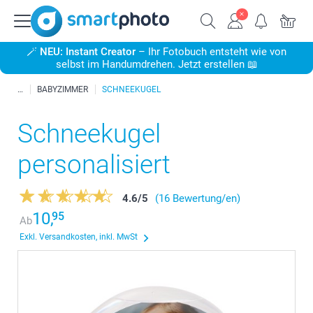
🪄
NEU: Instant Creator
– Ihr Fotobuch entsteht wie von
selbst im Handumdrehen. Jetzt erstellen 📖
BABYZIMMER
SCHNEEKUGEL
Schneekugel
personalisiert
4.6
/
5
(16 Bewertung/en)
10,
95
Ab
Exkl. Versandkosten, inkl. MwSt