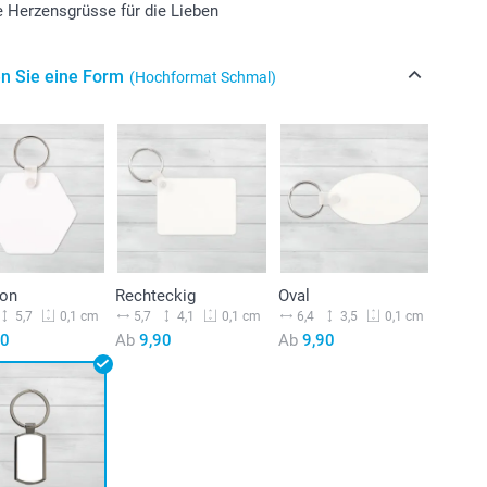
le Herzensgrüsse für die Lieben
n Sie eine Form
(Hochformat Schmal)
on
Rechteckig
Oval
5,7
5,7
4,1
6,4
3,5
0,1 cm
0,1 cm
0,1 cm
90
Ab
9,90
Ab
9,90