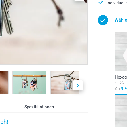
Individuel
Wähle
Hexag
6,5
Ab
9,
Spezifikationen
ich!