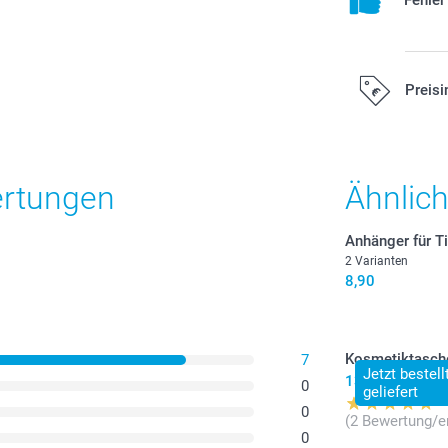
Fehle
Preisi
Alle Preise ver
Versandkosten
ertungen
Ähnlic
Anhänger für T
2 Varianten
8,90
Kosmetiktasch
7
Jetzt bestel
13,95
0
geliefert
0
(2 Bewertung/e
0