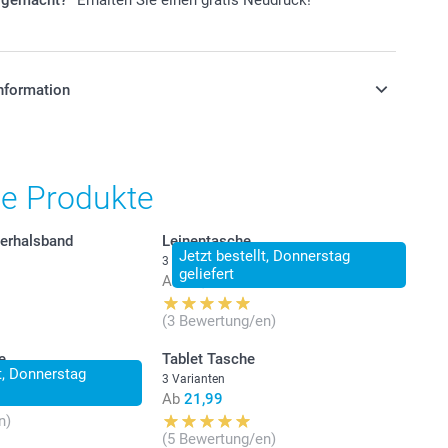
r gemacht?
Erhalten Sie einen gratis Neudruck!
nformation
stehen sich in EURO (€) inkl. MwSt. und zzgl.
.
he Produkte
ierhalsband
Leinentasche
Jetzt bestellt, Donnerstag
3 Varianten
geliefert
Ab
13,95
(3 Bewertung/en)
e
Tablet Tasche
lt, Donnerstag
3 Varianten
Ab
21,99
n)
(5 Bewertung/en)