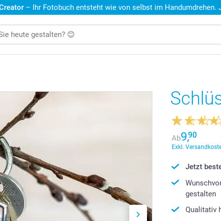
 Creator
– Ihr Fotobuch entsteht wie von selbst im Handumdrehen. Je
Schlü
9,
90
Ab
Exkl. Versandkoste
Jetzt beste
Wunschvor
gestalten
Qualitativ