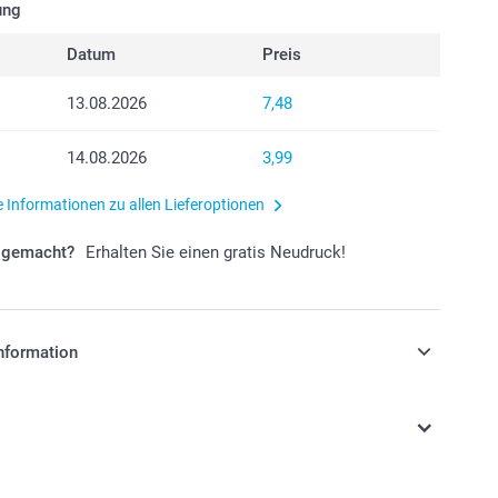
ung
Datum
Preis
13.08.2026
7,48
14.08.2026
3,99
e Informationen zu allen Lieferoptionen
r gemacht?
Erhalten Sie einen gratis Neudruck!
nformation
stehen sich in EURO (€) inkl. MwSt. und zzgl.
.