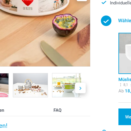
Individuel
Wähle
Müsli
8,1
Ab
18
en
FAQ
We
en!