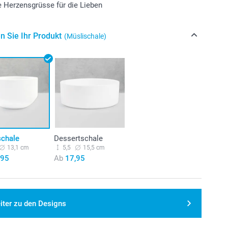
le Herzensgrüsse für die Lieben
n Sie Ihr Produkt
(Müslischale)
schale
Dessertschale
13,1 cm
5,5
15,5 cm
,95
Ab
17,95
iter zu den Designs