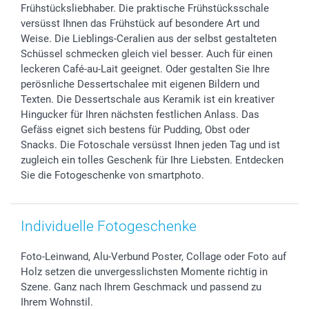
B2B smartbusiness
Geburt
Sitemap
Frühstücksliebhaber. Die praktische Frühstücksschale
Widerrufsrecht
Zu allen Anlässen
Status der Bestellung
versüsst Ihnen das Frühstück auf besondere Art und
Weise. Die Lieblings-Ceralien aus der selbst gestalteten
smartfriends
Schüssel schmecken gleich viel besser. Auch für einen
smartgarantie
leckeren Café-au-Lait geeignet. Oder gestalten Sie Ihre
smartbonus
perösnliche Dessertschalee mit eigenen Bildern und
Texten. Die Dessertschale aus Keramik ist ein kreativer
Hingucker für Ihren nächsten festlichen Anlass. Das
Gefäss eignet sich bestens für Pudding, Obst oder
Snacks. Die Fotoschale versüsst Ihnen jeden Tag und ist
zugleich ein tolles Geschenk für Ihre Liebsten. Entdecken
Sie die Fotogeschenke von smartphoto.
Individuelle Fotogeschenke
Foto-Leinwand, Alu-Verbund Poster, Collage oder Foto auf
Holz setzen die unvergesslichsten Momente richtig in
Szene. Ganz nach Ihrem Geschmack und passend zu
Ihrem Wohnstil.