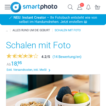
🪄
NEU: Instant Creator
– Ihr Fotobuch entsteht wie von
selbst im Handumdrehen. Jetzt erstellen 📖
ALLES RUND UM DIE GEBURT
SCHALEN MIT FOTO
Schalen mit Foto
4.2
/
5
(14 Bewertung/en)
18,
95
Ab
Exkl. Versandkosten, inkl. MwSt