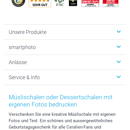
Unsere Produkte
Fotobücher
smartphoto
Fotogeschenke
Wanddekoration
Über uns
Anlässe
MyNameBook
Warum smartphoto
Foto-Grusskarten
Nachhaltigkeit
Weihnachten
Service & Info
Fotoabzüge, Fotos als Buch & Poster
Datenschutz
Neujahr
Smartphone & Tablet Cases
Cookie-Erklärung
Valentinstag
Kontakt & FAQ
Zubehör & Material
AGB
Muttertag
Anmelden /Registrieren
Müslischalen oder Dessertschalen mit
Foto-Kalender & Agenden
Impressum
Vatertag
Preise und Versandkosten
eigenen Fotos bedrucken
Sticker & Etiketten
Presse
Kommunion & Konfirmation
Lieferfristen
Verschenken Sie eine kreative Müslischale mit eigenen
Geschenk-Gutscheine (PDF)
Partnerprogramme
Hochzeit
72h Lieferung
Fotos und Text. Ein schönes und aussergewöhnliches
Investor Relations
Geburtstag
Zahlungsmöglichkeiten
Geburtstagsgeschenk für alle Ceralien-Fans und