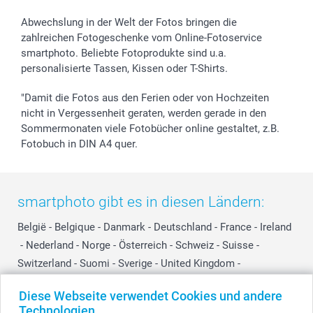
Abwechslung in der Welt der Fotos bringen die
zahlreichen Fotogeschenke vom Online-Fotoservice
smartphoto. Beliebte Fotoprodukte sind u.a.
personalisierte Tassen, Kissen oder T-Shirts.
"Damit die Fotos aus den Ferien oder von Hochzeiten
nicht in Vergessenheit geraten, werden gerade in den
Sommermonaten viele Fotobücher online gestaltet, z.B.
Fotobuch in DIN A4 quer.
smartphoto gibt es in diesen Ländern:
België
-
Belgique
-
Danmark
-
Deutschland
-
France
-
Ireland
-
Nederland
-
Norge
-
Österreich
-
Schweiz
-
Suisse
-
Switzerland
-
Suomi
-
Sverige
-
United Kingdom
-
Other Countries
Diese Webseite verwendet Cookies und andere
Technologien