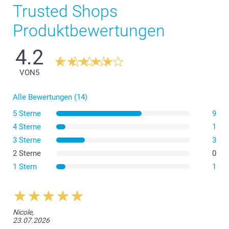
Trusted Shops
Produktbewertungen
4.2
VON
5
Alle Bewertungen (14)
Die Schüssel im Frühstücksformat ist ideal, um
morgens sein Müsli zu geniessen.
5 Sterne
9
4 Sterne
1
Die Schale im Dessertformat, um bei Abenden mit
Freunden Häppchen zu teilen.
3 Sterne
3
2 Sterne
0
1 Stern
1
Nicole,
23.07.2026