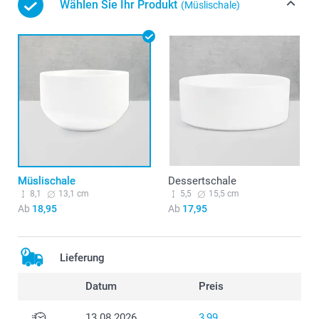
Wählen Sie Ihr Produkt
(Müslischale)
Müslischale
Dessertschale
8,1
13,1 cm
5,5
15,5 cm
Ab
18,95
Ab
17,95
Lieferung
Datum
Preis
13.08.2026
3,99