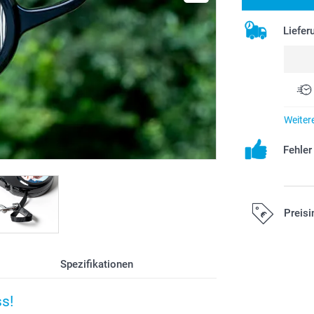
Liefer
Weiter
Fehle
Preisi
Alle Preise ver
Spezifikationen
Versandkosten
s!