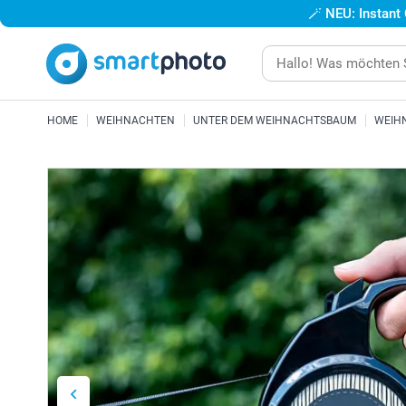
🪄
NEU: Instant
HOME
WEIHNACHTEN
UNTER DEM WEIHNACHTSBAUM
WEIH