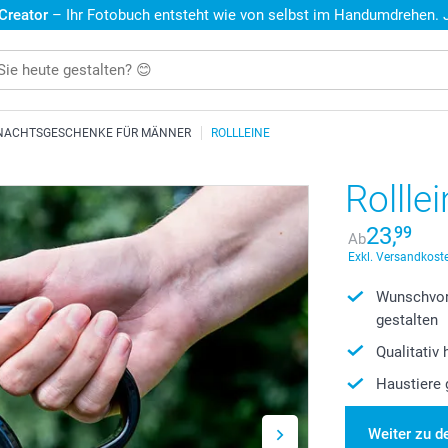
 Creator
– Ihr Fotobuch entsteht wie von selbst im Handumdrehen. Je
NACHTSGESCHENKE FÜR MÄNNER
ROLLLEINE
Rollle
23,
99
Ab
Exkl. Versandkoste
Wunschvor
gestalten
Qualitativ
Haustiere 
Weiter zu d