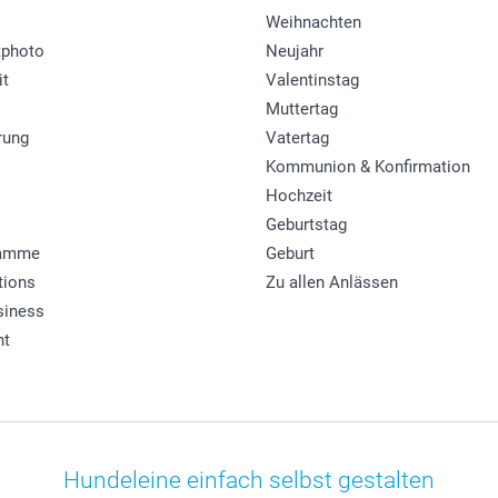
Weihnachten
photo
Neujahr
it
Valentinstag
Muttertag
rung
Vatertag
Kommunion & Konfirmation
Hochzeit
Geburtstag
ramme
Geburt
tions
Zu allen Anlässen
siness
ht
Hundeleine einfach selbst gestalten