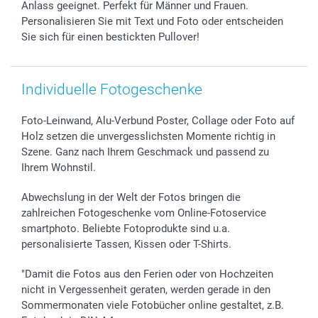
Anlass geeignet. Perfekt für Männer und Frauen.
Investor Relations
Geburtstag
Zahlungsmöglichkeiten
Personalisieren Sie mit Text und Foto oder entscheiden
B2B smartbusiness
Geburt
Sitemap
Sie sich für einen bestickten Pullover!
Widerrufsrecht
Zu allen Anlässen
Status der Bestellung
smartfriends
Individuelle Fotogeschenke
smartgarantie
smartbonus
Foto-Leinwand, Alu-Verbund Poster, Collage oder Foto auf
Holz setzen die unvergesslichsten Momente richtig in
Szene. Ganz nach Ihrem Geschmack und passend zu
Ihrem Wohnstil.
Abwechslung in der Welt der Fotos bringen die
zahlreichen Fotogeschenke vom Online-Fotoservice
smartphoto. Beliebte Fotoprodukte sind u.a.
personalisierte Tassen, Kissen oder T-Shirts.
"Damit die Fotos aus den Ferien oder von Hochzeiten
nicht in Vergessenheit geraten, werden gerade in den
Sommermonaten viele Fotobücher online gestaltet, z.B.