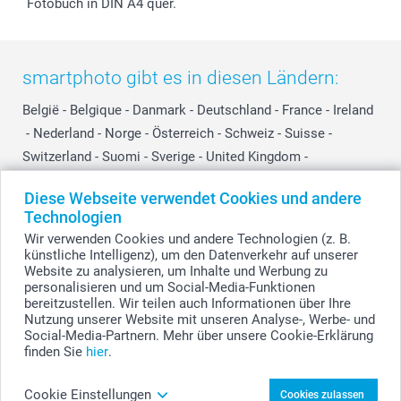
Fotobuch in DIN A4 quer.
smartphoto gibt es in diesen Ländern:
België
-
Belgique
-
Danmark
-
Deutschland
-
France
-
Ireland
-
Nederland
-
Norge
-
Österreich
-
Schweiz
-
Suisse
-
Switzerland
-
Suomi
-
Sverige
-
United Kingdom
-
Other Countries
Diese Webseite verwendet Cookies und andere
Technologien
Wir verwenden Cookies und andere Technologien (z. B.
Alle Preise verstehen sich in EURO (€) inkl. MwSt. und zzgl. Versandkosten.
künstliche Intelligenz), um den Datenverkehr auf unserer
Website zu analysieren, um Inhalte und Werbung zu
personalisieren und um Social-Media-Funktionen
bereitzustellen. Wir teilen auch Informationen über Ihre
© smartphoto Group. Alle Rechte vorbehalten.
Nutzung unserer Website mit unseren Analyse-, Werbe- und
Social-Media-Partnern. Mehr über unsere Cookie-Erklärung
finden Sie
hier
.
Sweatshirt Unisex Schwarz gestalten
Cookie Einstellungen
Cookies zulassen