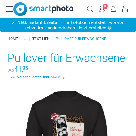
🪄
NEU: Instant Creator
– Ihr Fotobuch entsteht wie von
selbst im Handumdrehen. Jetzt erstellen 📖
HOME
TEXTILIEN
PULLOVER FÜR ERWACHSENE
Pullover für Erwachsene
41,
95
Ab
Exkl. Versandkosten, inkl. MwSt