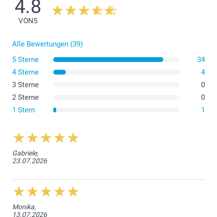
4.8
VON
5
Alle Bewertungen (39)
5 Sterne
34
4 Sterne
4
Reinigen Sie die Sets direkt nach dem Gebrauch, damit
3 Sterne
0
Sie keine Essensreste abkratzen müssen.
2 Sterne
0
Waschen Sie es mit Wasser und Seife, ohne es in den
1 Stern
1
Geschirrspüler zu stellen.
Halten Sie ihn von Wärmequellen (heisse Töpfe,
Herdplatten) fern.
Gabriele,
23.07.2026
Monika,
13.07.2026