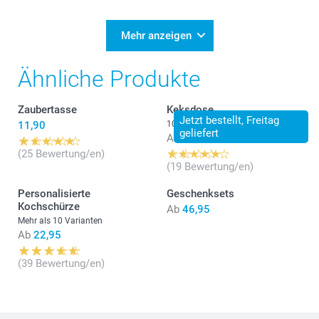
Mehr anzeigen
Ähnliche Produkte
Zaubertasse
Keksdose
Jetzt bestellt, Freitag
11,90
10 Varianten
geliefert
Ab
19,95
(25 Bewertung/en)
(19 Bewertung/en)
Personalisierte
Geschenksets
Kochschürze
Ab
46,95
Mehr als 10 Varianten
Ab
22,95
(39 Bewertung/en)