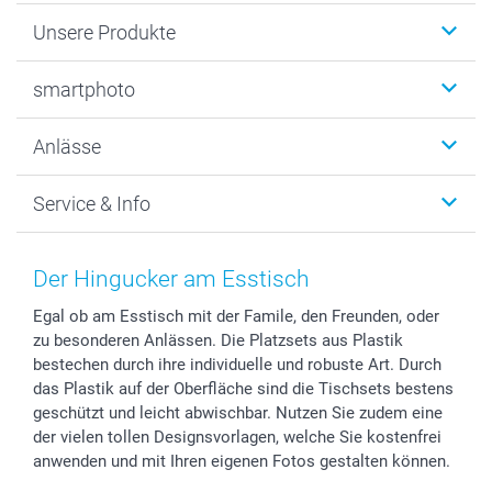
Unsere Produkte
Fotobücher
smartphoto
Fotogeschenke
Wanddekoration
Über uns
Anlässe
MyNameBook
Warum smartphoto
Foto-Grusskarten
Nachhaltigkeit
Weihnachten
Service & Info
Fotoabzüge, Fotos als Buch & Poster
Datenschutz
Neujahr
Smartphone & Tablet Cases
Cookie-Erklärung
Valentinstag
Kontakt & FAQ
Zubehör & Material
AGB
Muttertag
Anmelden /Registrieren
Der Hingucker am Esstisch
Foto-Kalender & Agenden
Impressum
Vatertag
Preise und Versandkosten
Egal ob am Esstisch mit der Famile, den Freunden, oder
Sticker & Etiketten
Presse
Kommunion & Konfirmation
Lieferfristen
zu besonderen Anlässen. Die Platzsets aus Plastik
Geschenk-Gutscheine (PDF)
Partnerprogramme
Hochzeit
72h Lieferung
bestechen durch ihre individuelle und robuste Art. Durch
Investor Relations
Geburtstag
Zahlungsmöglichkeiten
das Plastik auf der Oberfläche sind die Tischsets bestens
B2B smartbusiness
Geburt
Sitemap
geschützt und leicht abwischbar. Nutzen Sie zudem eine
der vielen tollen Designsvorlagen, welche Sie kostenfrei
Widerrufsrecht
Zu allen Anlässen
Status der Bestellung
anwenden und mit Ihren eigenen Fotos gestalten können.
smartfriends