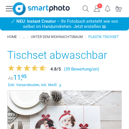
🪄
NEU: Instant Creator
– Ihr Fotobuch entsteht wie von
selbst im Handumdrehen. Jetzt erstellen 📖
HOME
UNTER DEM WEIHNACHTSBAUM
PLASTIK TISCHSET
Tischset abwaschbar
4.8
/
5
(39 Bewertung/en)
11,
95
Ab
Exkl. Versandkosten, inkl. MwSt