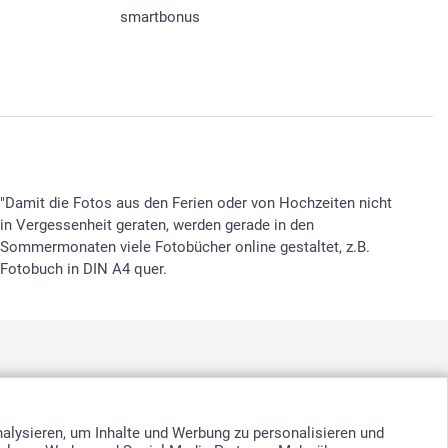
smartbonus
"Damit die Fotos aus den Ferien oder von Hochzeiten nicht
in Vergessenheit geraten, werden gerade in den
Sommermonaten viele Fotobücher online gestaltet, z.B.
Fotobuch in DIN A4 quer.
nd
-
Suomi
-
Sverige
-
United Kingdom
-
Other Countries
nalysieren, um Inhalte und Werbung zu personalisieren und