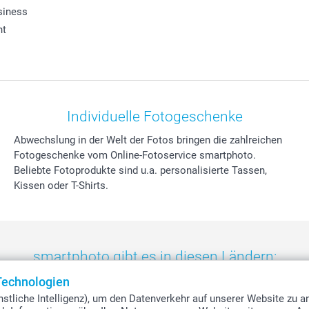
siness
ht
Individuelle Fotogeschenke
Abwechslung in der Welt der Fotos bringen die zahlreichen
Fotogeschenke vom Online-Fotoservice smartphoto.
Beliebte Fotoprodukte sind u.a. personalisierte Tassen,
Kissen oder T-Shirts.
smartphoto gibt es in diesen Ländern:
Technologien
eland
-
Nederland
-
Norge
-
Österreich
-
Schweiz
-
Suisse
-
Switzerla
stliche Intelligenz), um den Datenverkehr auf unserer Website zu a