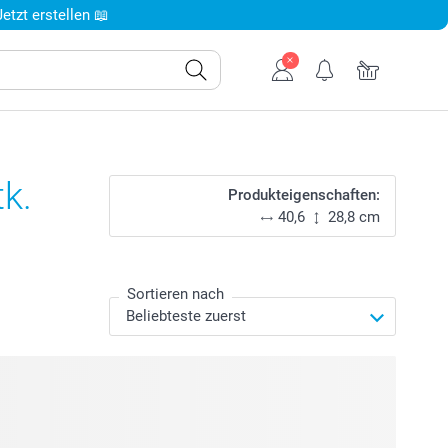
tzt erstellen 📖
k.
Produkteigenschaften:
40,6
28,8 cm
Sortieren nach