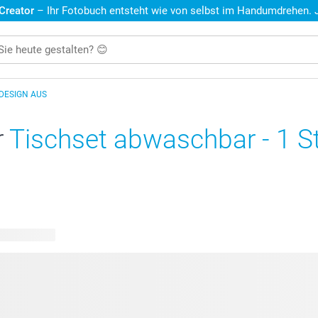
 Creator
– Ihr Fotobuch entsteht wie von selbst im Handumdrehen. Je
 DESIGN AUS
r
Tischset abwaschbar - 1 St
are Designs