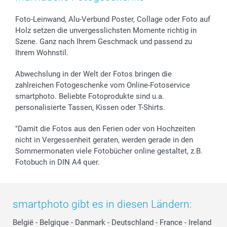
Foto-Kalender & Agenden
Impressum
Vatertag
Preise und Versandkosten
Sticker & Etiketten
Presse
Kommunion & Konfirmation
Lieferfristen
Foto-Leinwand, Alu-Verbund Poster, Collage oder Foto auf
Holz setzen die unvergesslichsten Momente richtig in
Geschenk-Gutscheine (PDF)
Partnerprogramme
Hochzeit
72h Lieferung
Szene. Ganz nach Ihrem Geschmack und passend zu
Investor Relations
Geburtstag
Zahlungsmöglichkeiten
Ihrem Wohnstil.
B2B smartbusiness
Geburt
Sitemap
Widerrufsrecht
Zu allen Anlässen
Status der Bestellung
Abwechslung in der Welt der Fotos bringen die
smartfriends
zahlreichen Fotogeschenke vom Online-Fotoservice
smartphoto. Beliebte Fotoprodukte sind u.a.
smartgarantie
personalisierte Tassen, Kissen oder T-Shirts.
smartbonus
"Damit die Fotos aus den Ferien oder von Hochzeiten
nicht in Vergessenheit geraten, werden gerade in den
Sommermonaten viele Fotobücher online gestaltet, z.B.
Fotobuch in DIN A4 quer.
smartphoto gibt es in diesen Ländern:
België
-
Belgique
-
Danmark
-
Deutschland
-
France
-
Ireland