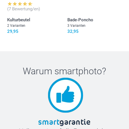
50 cm
(7 Bewertung/en)
L-XL
Kulturbeutel
Bade-Poncho
121 cm
2 Varianten
3 Varianten
29,95
32,95
53 cm
Warum
smartphoto
?
Waschen:
Trockner:
Bügeln:
Bleichen:
Chemische Reinigung: