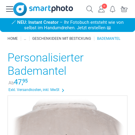
🪄
NEU: Instant Creator
– Ihr Fotobuch entsteht wie von
selbst im Handumdrehen. Jetzt erstellen 📖
HOME
GESCHENKIDEEN MIT BESTICKUNG
BADEMANTEL
Personalisierter
Bademantel
47,
95
Ab
Exkl. Versandkosten, inkl. MwSt