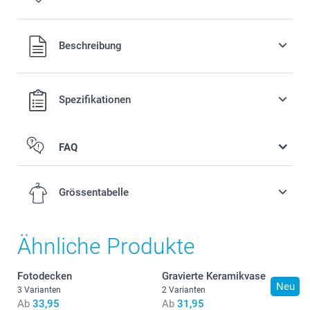
Alle Preise verstehen sich in EURO (€) inkl. MwSt. und zzgl.
Beschreibung
Versandkosten.
Spezifikationen
FAQ
Grössentabelle
Ähnliche Produkte
S-M
Fotodecken
Gravierte Keramikvase
118 cm
Neu
3 Varianten
2 Varianten
Ab
33,95
Ab
31,95