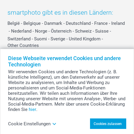
smartphoto gibt es in diesen Ländern:
België
-
Belgique
-
Danmark
-
Deutschland
-
France
-
Ireland
-
Nederland
-
Norge
-
Österreich
-
Schweiz
-
Suisse
-
Switzerland
-
Suomi
-
Sverige
-
United Kingdom
-
Other Countries
Diese Webseite verwendet Cookies und andere
Technologien
Alle Preise verstehen sich in EURO (€) inkl. MwSt. und zzgl. Versandkosten.
Wir verwenden Cookies und andere Technologien (z. B.
künstliche Intelligenz), um den Datenverkehr auf unserer
Website zu analysieren, um Inhalte und Werbung zu
personalisieren und um Social-Media-Funktionen
© smartphoto Group. Alle Rechte vorbehalten.
bereitzustellen. Wir teilen auch Informationen über Ihre
Nutzung unserer Website mit unseren Analyse-, Werbe- und
Social-Media-Partnern. Mehr über unsere Cookie-Erklärung
finden Sie
hier
.
Sandfarbener Bademantel mit Aufdruck auf der
Rückseite gestalten
Cookie Einstellungen
Cookies zulassen