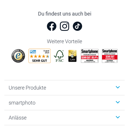
Du findest uns auch bei
Weitere Vorteile
Unsere Produkte
Fotobücher
smartphoto
Fotogeschenke
Wanddekoration
Über uns
Anlässe
MyNameBook
Warum smartphoto
Foto-Grusskarten
Nachhaltigkeit
Weihnachten