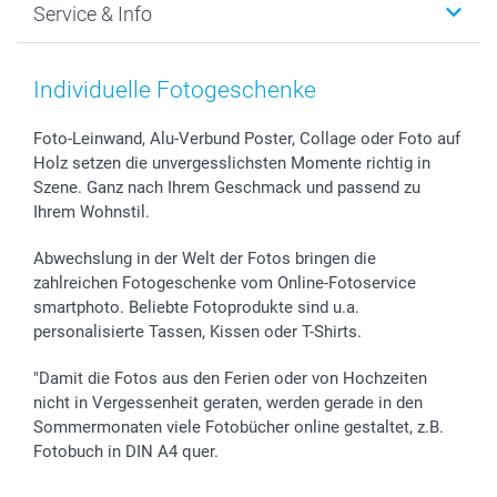
Service & Info
Fotoabzüge, Fotos als Buch & Poster
Datenschutz
Neujahr
Smartphone & Tablet Cases
Cookie-Erklärung
Valentinstag
Kontakt & FAQ
Zubehör & Material
AGB
Muttertag
Anmelden /Registrieren
Individuelle Fotogeschenke
Foto-Kalender & Agenden
Impressum
Vatertag
Preise und Versandkosten
Sticker & Etiketten
Presse
Kommunion & Konfirmation
Lieferfristen
Foto-Leinwand, Alu-Verbund Poster, Collage oder Foto auf
Holz setzen die unvergesslichsten Momente richtig in
Geschenk-Gutscheine (PDF)
Partnerprogramme
Hochzeit
72h Lieferung
Szene. Ganz nach Ihrem Geschmack und passend zu
Investor Relations
Geburtstag
Zahlungsmöglichkeiten
Ihrem Wohnstil.
B2B smartbusiness
Geburt
Sitemap
Widerrufsrecht
Zu allen Anlässen
Status der Bestellung
Abwechslung in der Welt der Fotos bringen die
smartfriends
zahlreichen Fotogeschenke vom Online-Fotoservice
smartphoto. Beliebte Fotoprodukte sind u.a.
smartgarantie
personalisierte Tassen, Kissen oder T-Shirts.
smartbonus
"Damit die Fotos aus den Ferien oder von Hochzeiten
nicht in Vergessenheit geraten, werden gerade in den
Sommermonaten viele Fotobücher online gestaltet, z.B.
Fotobuch in DIN A4 quer.