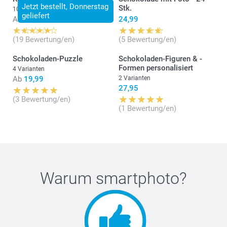
Jetzt bestellt, Donnerstag
Stk.
10 Varianten
geliefert
Ab
19,95
24,99
(19 Bewertung/en)
(5 Bewertung/en)
Schokoladen-Puzzle
Schokoladen-Figuren & -
Formen personalisiert
4 Varianten
Ab
19,99
2 Varianten
27,95
(3 Bewertung/en)
(1 Bewertung/en)
Warum
smartphoto
?