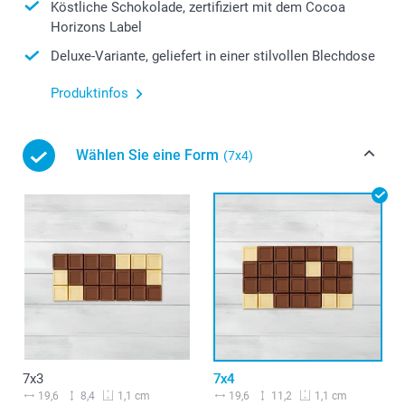
Köstliche Schokolade, zertifiziert mit dem Cocoa
Horizons Label
Deluxe-Variante, geliefert in einer stilvollen Blechdose
Produktinfos
Wählen Sie eine Form
(7x4)
7x3
7x4
19,6
8,4
19,6
11,2
1,1 cm
1,1 cm