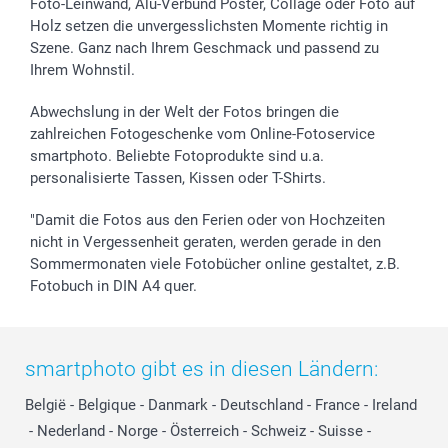
Foto-Leinwand, Alu-Verbund Poster, Collage oder Foto auf
Holz setzen die unvergesslichsten Momente richtig in
Szene. Ganz nach Ihrem Geschmack und passend zu
Ihrem Wohnstil.
Abwechslung in der Welt der Fotos bringen die
zahlreichen Fotogeschenke vom Online-Fotoservice
smartphoto. Beliebte Fotoprodukte sind u.a.
personalisierte Tassen, Kissen oder T-Shirts.
"Damit die Fotos aus den Ferien oder von Hochzeiten
nicht in Vergessenheit geraten, werden gerade in den
Sommermonaten viele Fotobücher online gestaltet, z.B.
Fotobuch in DIN A4 quer.
smartphoto gibt es in diesen Ländern:
België
-
Belgique
-
Danmark
-
Deutschland
-
France
-
Ireland
-
Nederland
-
Norge
-
Österreich
-
Schweiz
-
Suisse
-