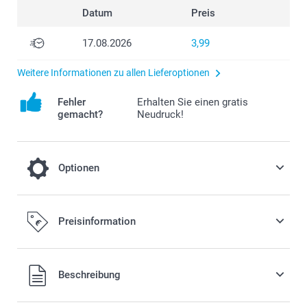
Datum
Preis
17.08.2026
3,99
Weitere Informationen zu allen Lieferoptionen
Fehler
Erhalten Sie einen gratis
gemacht?
Neudruck!
Optionen
Sommerliche Temperaturen?
Preisinformation
2,00/Stück
Alle Preise verstehen sich in EURO (€) inkl. MwSt. und zzgl.
Beschreibung
Versandkosten.