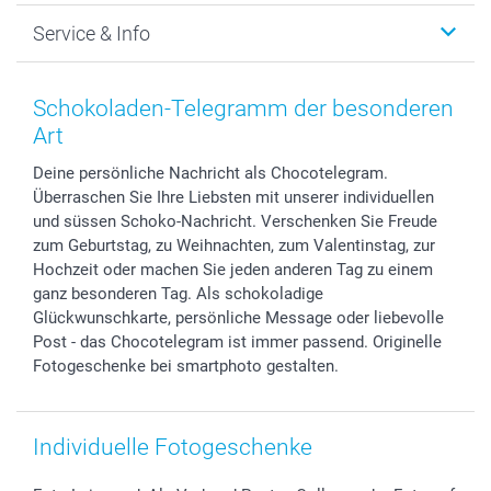
Foto-Grusskarten
Nachhaltigkeit
Weihnachten
Service & Info
Fotoabzüge, Fotos als Buch & Poster
Datenschutz
Neujahr
Smartphone & Tablet Cases
Cookie-Erklärung
Valentinstag
Kontakt & FAQ
Zubehör & Material
AGB
Muttertag
Anmelden /Registrieren
Schokoladen-Telegramm der besonderen
Foto-Kalender & Agenden
Impressum
Vatertag
Preise und Versandkosten
Art
Sticker & Etiketten
Presse
Kommunion & Konfirmation
Lieferfristen
Deine persönliche Nachricht als Chocotelegram.
Geschenk-Gutscheine (PDF)
Partnerprogramme
Hochzeit
72h Lieferung
Überraschen Sie Ihre Liebsten mit unserer individuellen
Investor Relations
Geburtstag
Zahlungsmöglichkeiten
und süssen Schoko-Nachricht. Verschenken Sie Freude
B2B smartbusiness
Geburt
Sitemap
zum Geburtstag, zu Weihnachten, zum Valentinstag, zur
Widerrufsrecht
Zu allen Anlässen
Status der Bestellung
Hochzeit oder machen Sie jeden anderen Tag zu einem
ganz besonderen Tag. Als schokoladige
smartfriends
Glückwunschkarte, persönliche Message oder liebevolle
smartgarantie
Post - das Chocotelegram ist immer passend. Originelle
smartbonus
Fotogeschenke bei smartphoto gestalten.
Individuelle Fotogeschenke