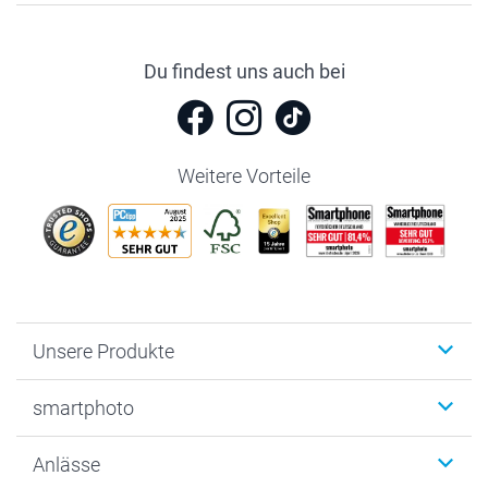
Du findest uns auch bei
Weitere Vorteile
Unsere Produkte
Fotobücher
smartphoto
Fotogeschenke
Wanddekoration
Über uns
Anlässe
MyNameBook
Warum smartphoto