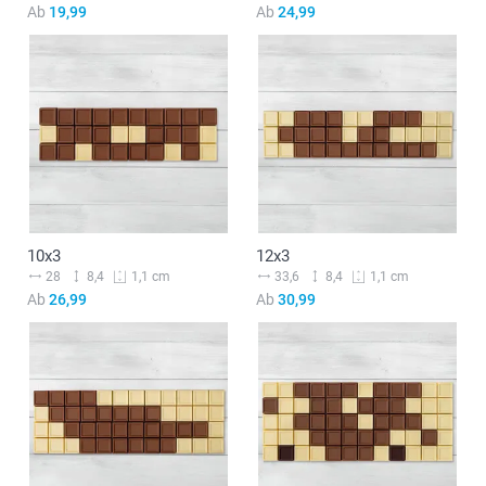
Ab
19,99
Ab
24,99
10x3
12x3
28
8,4
33,6
8,4
1,1 cm
1,1 cm
Ab
26,99
Ab
30,99