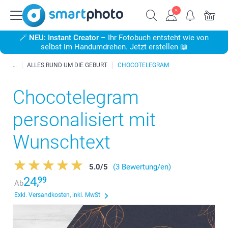
🪄
NEU: Instant Creator
– Ihr Fotobuch entsteht wie von
selbst im Handumdrehen. Jetzt erstellen 📖
ALLES RUND UM DIE GEBURT
CHOCOTELEGRAM
Chocotelegram
personalisiert mit
Wunschtext
5.0
/
5
(3 Bewertung/en)
24,
99
Ab
Exkl. Versandkosten, inkl. MwSt