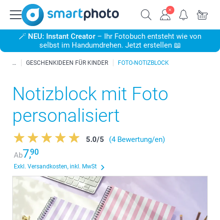
🪄
NEU: Instant Creator
– Ihr Fotobuch entsteht wie von
selbst im Handumdrehen. Jetzt erstellen 📖
GESCHENKIDEEN FÜR KINDER
FOTO-NOTIZBLOCK
Notizblock mit Foto
personalisiert
5.0
/
5
(4 Bewertung/en)
7,
90
Ab
Exkl. Versandkosten, inkl. MwSt