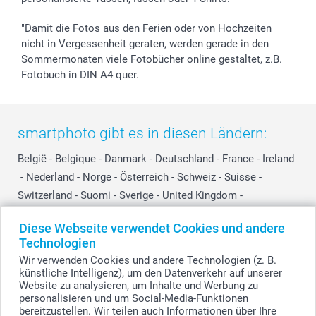
"Damit die Fotos aus den Ferien oder von Hochzeiten
nicht in Vergessenheit geraten, werden gerade in den
Sommermonaten viele Fotobücher online gestaltet, z.B.
Fotobuch in DIN A4 quer.
smartphoto gibt es in diesen Ländern:
België
-
Belgique
-
Danmark
-
Deutschland
-
France
-
Ireland
-
Nederland
-
Norge
-
Österreich
-
Schweiz
-
Suisse
-
Switzerland
-
Suomi
-
Sverige
-
United Kingdom
-
Other Countries
Diese Webseite verwendet Cookies und andere
Technologien
Wir verwenden Cookies und andere Technologien (z. B.
Alle Preise verstehen sich in EURO (€) inkl. MwSt. und zzgl. Versandkosten.
künstliche Intelligenz), um den Datenverkehr auf unserer
Website zu analysieren, um Inhalte und Werbung zu
personalisieren und um Social-Media-Funktionen
bereitzustellen. Wir teilen auch Informationen über Ihre
© smartphoto Group. Alle Rechte vorbehalten.