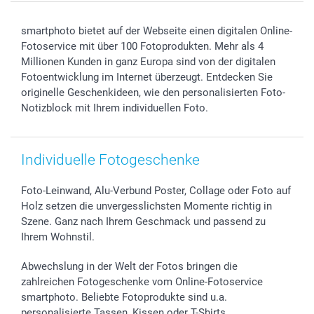
Smartphone & Tablet Cases
Cookie-Erklärung
Valentinstag
Kontakt & FAQ
Zubehör & Material
AGB
Muttertag
Anmelden /Registrieren
smartphoto bietet auf der Webseite einen digitalen Online-
Foto-Kalender & Agenden
Impressum
Vatertag
Preise und Versandkosten
Fotoservice mit über 100 Fotoprodukten. Mehr als 4
Sticker & Etiketten
Presse
Kommunion & Konfirmation
Lieferfristen
Millionen Kunden in ganz Europa sind von der digitalen
Fotoentwicklung im Internet überzeugt. Entdecken Sie
Geschenk-Gutscheine (PDF)
Partnerprogramme
Hochzeit
72h Lieferung
originelle Geschenkideen, wie den personalisierten Foto-
Investor Relations
Geburtstag
Zahlungsmöglichkeiten
Notizblock mit Ihrem individuellen Foto.
B2B smartbusiness
Geburt
Sitemap
Widerrufsrecht
Zu allen Anlässen
Status der Bestellung
smartfriends
Individuelle Fotogeschenke
smartgarantie
smartbonus
Foto-Leinwand, Alu-Verbund Poster, Collage oder Foto auf
Holz setzen die unvergesslichsten Momente richtig in
Szene. Ganz nach Ihrem Geschmack und passend zu
Ihrem Wohnstil.
Abwechslung in der Welt der Fotos bringen die
zahlreichen Fotogeschenke vom Online-Fotoservice
smartphoto. Beliebte Fotoprodukte sind u.a.
personalisierte Tassen, Kissen oder T-Shirts.