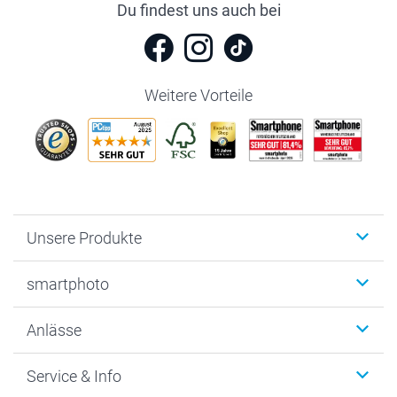
Du findest uns auch bei
Weitere Vorteile
Unsere Produkte
Fotobücher
smartphoto
Fotogeschenke
Wanddekoration
Über uns
Anlässe
MyNameBook
Warum smartphoto
Foto-Grusskarten
Nachhaltigkeit
Weihnachten
Service & Info
Fotoabzüge, Fotos als Buch & Poster
Datenschutz
Neujahr