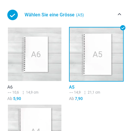
Wählen Sie eine Grösse
(A5)
A6
A5
10,6
14,9 cm
14,9
21,1 cm
Ab
5,90
Ab
7,90