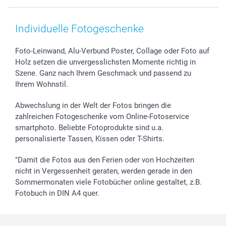
Smartphone & Tablet Cases
Cookie-Erklärung
Valentinstag
Kontakt & FAQ
Zubehör & Material
AGB
Muttertag
Anmelden /Registrieren
Individuelle Fotogeschenke
Foto-Kalender & Agenden
Impressum
Vatertag
Preise und Versandkosten
Sticker & Etiketten
Presse
Kommunion & Konfirmation
Lieferfristen
Foto-Leinwand, Alu-Verbund Poster, Collage oder Foto auf
Holz setzen die unvergesslichsten Momente richtig in
Geschenk-Gutscheine (PDF)
Partnerprogramme
Hochzeit
72h Lieferung
Szene. Ganz nach Ihrem Geschmack und passend zu
Investor Relations
Geburtstag
Zahlungsmöglichkeiten
Ihrem Wohnstil.
B2B smartbusiness
Geburt
Sitemap
Widerrufsrecht
Zu allen Anlässen
Status der Bestellung
Abwechslung in der Welt der Fotos bringen die
smartfriends
zahlreichen Fotogeschenke vom Online-Fotoservice
smartphoto. Beliebte Fotoprodukte sind u.a.
smartgarantie
personalisierte Tassen, Kissen oder T-Shirts.
smartbonus
"Damit die Fotos aus den Ferien oder von Hochzeiten
nicht in Vergessenheit geraten, werden gerade in den
Sommermonaten viele Fotobücher online gestaltet, z.B.
Fotobuch in DIN A4 quer.