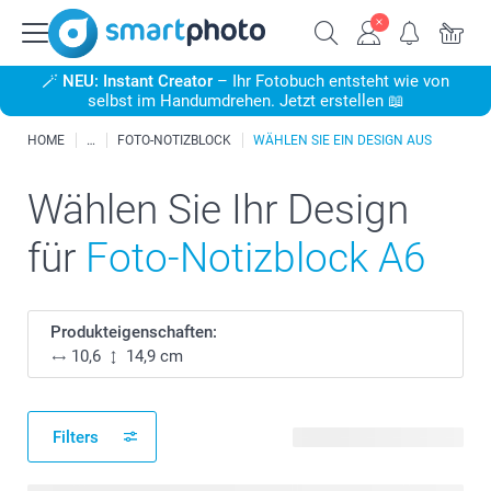
🪄
NEU: Instant Creator
– Ihr Fotobuch entsteht wie von
selbst im Handumdrehen. Jetzt erstellen 📖
HOME
FOTO-NOTIZBLOCK
WÄHLEN SIE EIN DESIGN AUS
Wählen Sie Ihr Design
für
Foto-Notizblock A6
Produkteigenschaften:
10,6
14,9 cm
Filters
121 verfügbare Designs