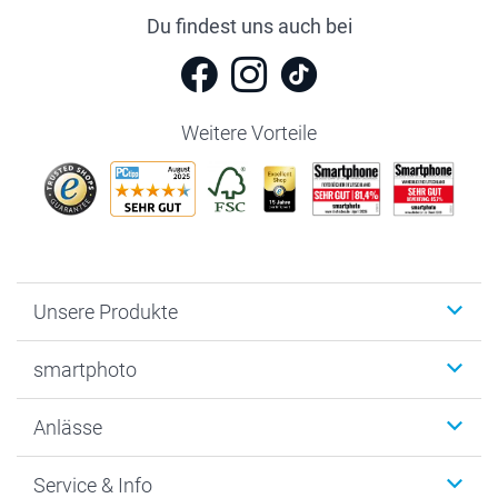
Du findest uns auch bei
Weitere Vorteile
Unsere Produkte
Fotobücher
smartphoto
Fotogeschenke
Wanddekoration
Über uns
Anlässe
MyNameBook
Warum smartphoto
Foto-Grusskarten
Nachhaltigkeit
Weihnachten
Service & Info
Fotoabzüge, Fotos als Buch & Poster
Datenschutz
Neujahr