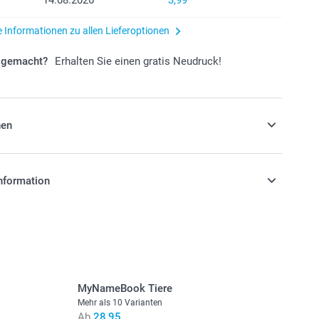
e Informationen zu allen Lieferoptionen
r gemacht?
Erhalten Sie einen gratis Neudruck!
nen
and für eine längere Haltbarkeit des
nformation
gsstücks
stehen sich in EURO (€) inkl. MwSt. und zzgl.
.
MyNameBook Tiere
Mehr als 10 Varianten
Ab
28,95