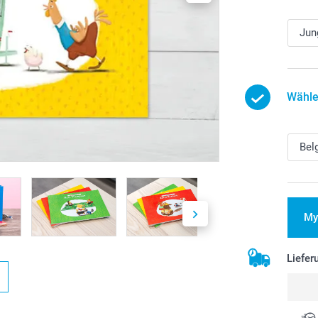
Wähle
My
Liefer