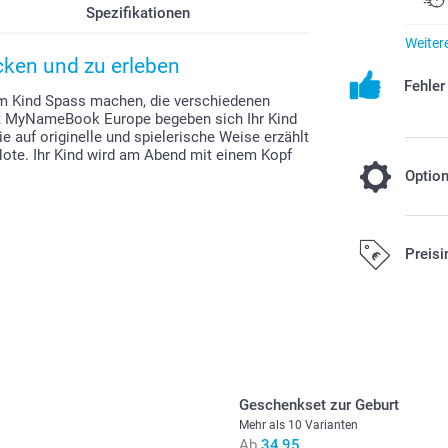
Spezifikationen
Weiter
cken und zu erleben
Fehle
em Kind Spass machen, die verschiedenen
Mit MyNameBook Europe begeben sich Ihr Kind
e auf originelle und spielerische Weise erzählt
Note. Ihr Kind wird am Abend mit einem Kopf
Optio
Fester Einb
Preisi
Erinnerun
10,00/Stück
Alle Preise ver
Versandkosten
Geschenkset zur Geburt
Mehr als 10 Varianten
Ab
34,95