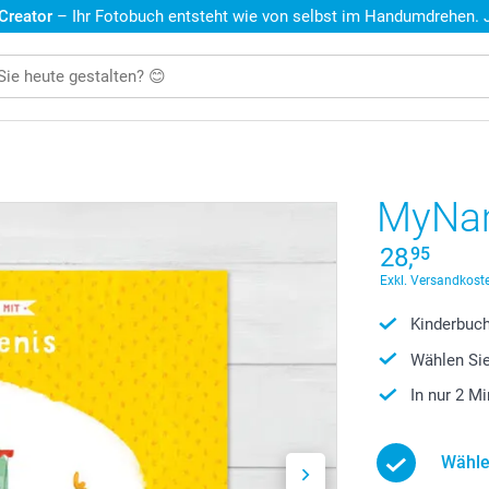
 Creator
– Ihr Fotobuch entsteht wie von selbst im Handumdrehen. Je
MyNa
28,
95
Exkl. Versandkoste
Kinderbuc
Wählen Sie
In nur 2 M
Wähle