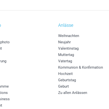
o
Anlässe
Weihnachten
photo
Neujahr
it
Valentinstag
Muttertag
rung
Vatertag
Kommunion & Konfirmation
Hochzeit
Geburtstag
ramme
Geburt
tions
Zu allen Anlässen
siness
ht