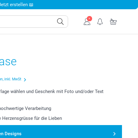
tzt erstellen 📖
Vase
n, inkl. MwSt
lage wählen und Geschenk mit Foto und/oder Text
 hochwertige Verarbeitung
le Herzensgrüsse für die Lieben
en Designs