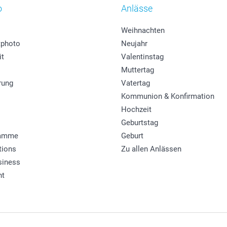
o
Anlässe
Weihnachten
photo
Neujahr
it
Valentinstag
Muttertag
rung
Vatertag
Kommunion & Konfirmation
Hochzeit
Geburtstag
ramme
Geburt
tions
Zu allen Anlässen
siness
ht