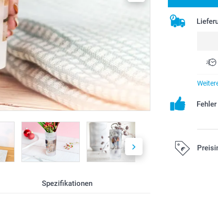
Liefer
Weiter
Fehle
Preisi
Alle Preise ver
Spezifikationen
Versandkosten