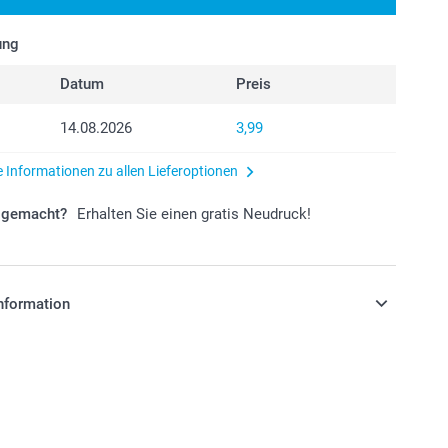
ung
Datum
Preis
14.08.2026
3,99
e Informationen zu allen Lieferoptionen
r gemacht?
Erhalten Sie einen gratis Neudruck!
nformation
stehen sich in EURO (€) inkl. MwSt. und zzgl.
.