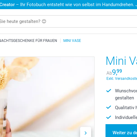
 Creator
– Ihr Fotobuch entsteht wie von selbst im Handumdrehen. Je
NACHTSGESCHENKE FÜR FRAUEN
MINI VASE
Mini 
9,
99
Ab
Exkl. Versandkoste
Wunschvor
gestalten
Qualitativ
Individuel
Weiter zu d