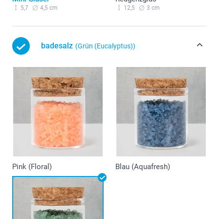
5,7
4,5 cm
12,5
3 cm
badesalz
(Grün (Eucalyptus))
Pink (Floral)
Blau (Aquafresh)