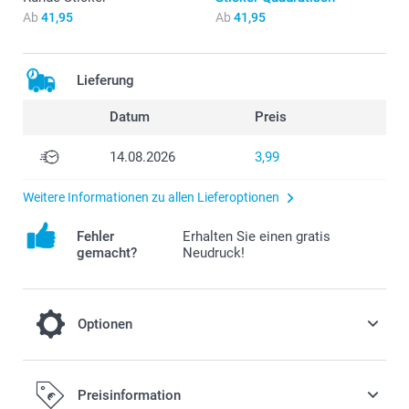
Ab
41,95
Ab
41,95
Lieferung
Datum
Preis
14.08.2026
3,99
Weitere Informationen zu allen Lieferoptionen
Fehler
Erhalten Sie einen gratis
gemacht?
Neudruck!
Optionen
Peppen Sie Ihre Gläser mit einer schönen
Preisinformation
Schleife auf und bestellen Sie ein 10 m