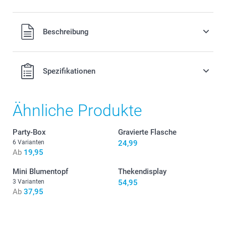
langes Geschenkband mit dazu.
Alle Preise verstehen sich in EURO (€) inkl. MwSt. und zzgl.
Beschreibung
Versandkosten.
3,00/Stück
Weiss
Spezifikationen
Rosa
Blau
Luxuriöses Organzaband mit Satinkante (Rolle mit 10 m
Ähnliche Produkte
Band)
Party-Box
Gravierte Flasche
6 Varianten
24,99
Ab
19,95
Mini Blumentopf
Thekendisplay
3 Varianten
54,95
Ab
37,95