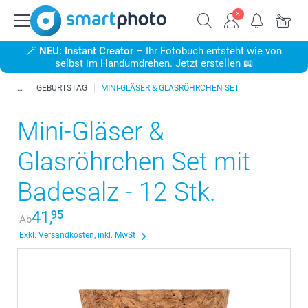
🪄
NEU: Instant Creator
– Ihr Fotobuch entsteht wie von
selbst im Handumdrehen. Jetzt erstellen 📖
GEBURTSTAG
MINI-GLÄSER & GLASRÖHRCHEN SET
Mini-Gläser &
Glasröhrchen Set mit
Badesalz - 12 Stk.
41,
95
Ab
Exkl. Versandkosten, inkl. MwSt