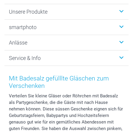
Unsere Produkte
Fotobücher
smartphoto
Fotogeschenke
Wanddekoration
Über uns
Anlässe
MyNameBook
Warum smartphoto
Foto-Grusskarten
Nachhaltigkeit
Weihnachten
Service & Info
Fotoabzüge, Fotos als Buch & Poster
Datenschutz
Neujahr
Smartphone & Tablet Cases
Cookie-Erklärung
Valentinstag
Kontakt & FAQ
Zubehör & Material
AGB
Muttertag
Anmelden /Registrieren
Mit Badesalz gefülllte Gläschen zum
Foto-Kalender & Agenden
Impressum
Vatertag
Preise und Versandkosten
Verschenken
Sticker & Etiketten
Presse
Kommunion & Konfirmation
Lieferfristen
Verteilen Sie kleine Gläser oder Röhrchen mit Badesalz
Geschenk-Gutscheine (PDF)
Partnerprogramme
Hochzeit
72h Lieferung
als Partygeschenke, die die Gäste mit nach Hause
Investor Relations
Geburtstag
Zahlungsmöglichkeiten
nehmen können. Diese süssen Geschenke eignen sich für
B2B smartbusiness
Geburt
Sitemap
Geburtstagsfeiern, Babypartys und Hochzeitsfeiern
Widerrufsrecht
Zu allen Anlässen
Status der Bestellung
genauso gut wie für ein gemütliches Abendessen mit
guten Freunden. Sie haben die Auswahl zwischen pinkem,
smartfriends