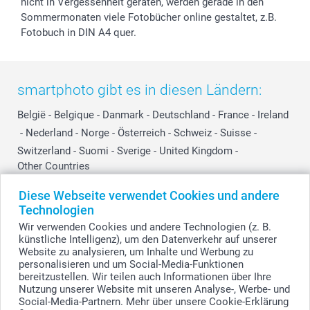
nicht in Vergessenheit geraten, werden gerade in den
Sommermonaten viele Fotobücher online gestaltet, z.B.
Fotobuch in DIN A4 quer.
smartphoto gibt es in diesen Ländern:
België
-
Belgique
-
Danmark
-
Deutschland
-
France
-
Ireland
-
Nederland
-
Norge
-
Österreich
-
Schweiz
-
Suisse
-
Switzerland
-
Suomi
-
Sverige
-
United Kingdom
-
Other Countries
Diese Webseite verwendet Cookies und andere
Technologien
Alle Preise verstehen sich in EURO (€) inkl. MwSt. und zzgl. Versandkosten.
Wir verwenden Cookies und andere Technologien (z. B.
künstliche Intelligenz), um den Datenverkehr auf unserer
Website zu analysieren, um Inhalte und Werbung zu
personalisieren und um Social-Media-Funktionen
© smartphoto Group. Alle Rechte vorbehalten.
bereitzustellen. Wir teilen auch Informationen über Ihre
Nutzung unserer Website mit unseren Analyse-, Werbe- und
Social-Media-Partnern. Mehr über unsere Cookie-Erklärung