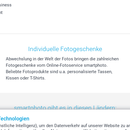
siness
ht
Individuelle Fotogeschenke
Abwechslung in der Welt der Fotos bringen die zahlreichen
Fotogeschenke vom Online-Fotoservice smartphoto.
Beliebte Fotoprodukte sind u.a. personalisierte Tassen,
Kissen oder T-Shirts.
smartphoto gibt es in diesen Ländern:
Technologien
eland
-
Nederland
-
Norge
-
Österreich
-
Schweiz
-
Suisse
-
Switzerla
stliche Intelligenz), um den Datenverkehr auf unserer Website zu a