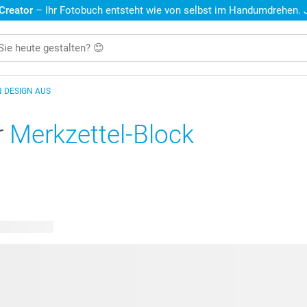
 Creator
– Ihr Fotobuch entsteht wie von selbst im Handumdrehen. Je
N DESIGN AUS
r
Merkzettel-Block
are Designs