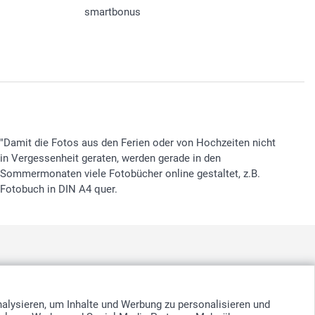
smartbonus
"Damit die Fotos aus den Ferien oder von Hochzeiten nicht
in Vergessenheit geraten, werden gerade in den
Sommermonaten viele Fotobücher online gestaltet, z.B.
Fotobuch in DIN A4 quer.
nd
-
Suomi
-
Sverige
-
United Kingdom
-
Other Countries
nalysieren, um Inhalte und Werbung zu personalisieren und