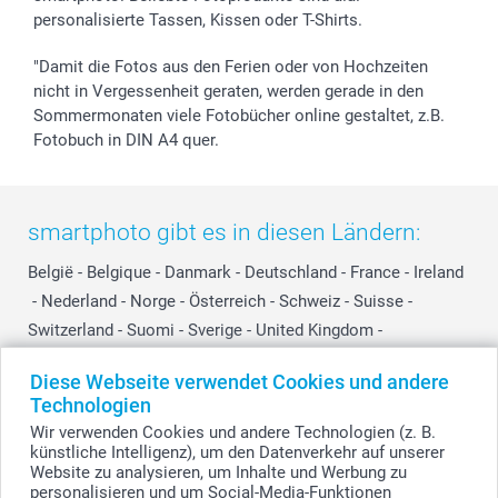
personalisierte Tassen, Kissen oder T-Shirts.
"Damit die Fotos aus den Ferien oder von Hochzeiten
nicht in Vergessenheit geraten, werden gerade in den
Sommermonaten viele Fotobücher online gestaltet, z.B.
Fotobuch in DIN A4 quer.
smartphoto gibt es in diesen Ländern:
België
-
Belgique
-
Danmark
-
Deutschland
-
France
-
Ireland
-
Nederland
-
Norge
-
Österreich
-
Schweiz
-
Suisse
-
Switzerland
-
Suomi
-
Sverige
-
United Kingdom
-
Other Countries
Diese Webseite verwendet Cookies und andere
Technologien
Wir verwenden Cookies und andere Technologien (z. B.
Alle Preise verstehen sich in EURO (€) inkl. MwSt. und zzgl. Versandkosten.
künstliche Intelligenz), um den Datenverkehr auf unserer
Website zu analysieren, um Inhalte und Werbung zu
personalisieren und um Social-Media-Funktionen