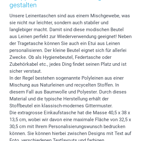
Foto-Kalender & Agenden
Impressum
Vatertag
Preise und Versandkosten
gestalten
Sticker & Etiketten
Presse
Kommunion & Konfirmation
Lieferfristen
Unsere Leinentaschen sind aus einem Mischgewebe, was
Geschenk-Gutscheine (PDF)
Partnerprogramme
Hochzeit
72h Lieferung
sie nicht nur leichter, sondern auch stabiler und
Investor Relations
Geburtstag
Zahlungsmöglichkeiten
langlebiger macht. Damit sind diese modischen Beutel
B2B smartbusiness
Geburt
Sitemap
aus Leinen perfekt zur Wiederverwendung geeignet! Neben
Widerrufsrecht
Zu allen Anlässen
Status der Bestellung
der Tragetasche können Sie auch ein Etui aus Leinen
personalisieren. Der kleine Beutel eignet sich für allerlei
smartfriends
Zwecke. Ob als Hygienebeutel, Federtasche oder
smartgarantie
Zubehörkabel etc., jedes Ding findet seinen Platz und ist
smartbonus
sicher verstaut.
In der Regel bestehen sogenannte Polyleinen aus einer
Mischung aus Naturleinen und recycelten Stoffen. In
diesem Fall aus Baumwolle und Polyester. Durch dieses
Material und die typische Herstellung erhält der
Stoffbeutel ein klassisch-modernes Gittermuster.
Die extragrosse Einkaufstasche hat die Masse 40,5 x 38 x
13,5 cm, wobei wir davon eine maximale Fläche von 32,5 x
30,5 cm mit Ihrem Personalisierungswunsch bedrucken
können. Sie können hierbei zwischen Designs mit Text auf
Foto, verschiedenen Textlayouts und farbigen