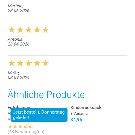
Martine,
28.06.2026
Antonia,
28.04.2026
Meike,
08.09.2024
Ähnliche Produkte
Fotokissen
Kinderrucksack
Jetzt bestellt, Donnerstag
Mehr als 10 Varianten
3 Varianten
geliefert
Ab
22,95
34,95
(43 Bewertung/en)