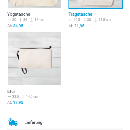
Yogatasche
Tragetasche
50
36
40,5
38
13 cm
13,5 cm
Ab
34,95
Ab
21,95
Etui
23,5
14,5 cm
Ab
13,95
Lieferung