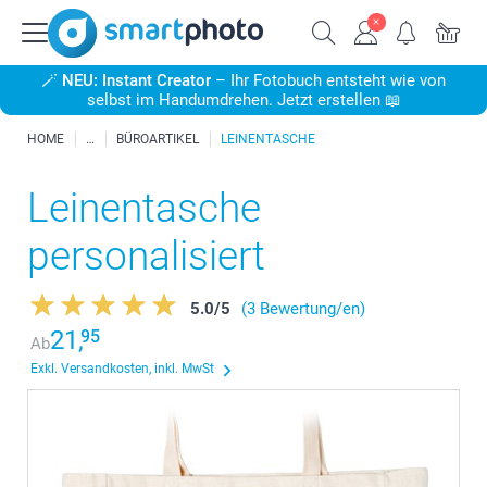
🪄
NEU: Instant Creator
– Ihr Fotobuch entsteht wie von
selbst im Handumdrehen. Jetzt erstellen 📖
HOME
BÜROARTIKEL
LEINENTASCHE
Leinentasche
personalisiert
5.0
/
5
(3 Bewertung/en)
21,
95
Ab
Exkl. Versandkosten, inkl. MwSt