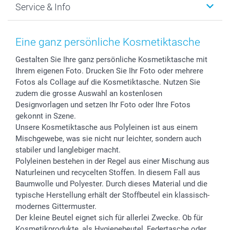
Service & Info
Fotoabzüge, Fotos als Buch & Poster
Datenschutz
Neujahr
Smartphone & Tablet Cases
Cookie-Erklärung
Valentinstag
Kontakt & FAQ
Zubehör & Material
AGB
Muttertag
Anmelden /Registrieren
Eine ganz persönliche Kosmetiktasche
Foto-Kalender & Agenden
Impressum
Vatertag
Preise und Versandkosten
Gestalten Sie Ihre ganz persönliche Kosmetiktasche mit
Sticker & Etiketten
Presse
Kommunion & Konfirmation
Lieferfristen
Ihrem eigenen Foto. Drucken Sie Ihr Foto oder mehrere
Geschenk-Gutscheine (PDF)
Partnerprogramme
Hochzeit
72h Lieferung
Fotos als Collage auf die Kosmetiktasche. Nutzen Sie
Investor Relations
Geburtstag
Zahlungsmöglichkeiten
zudem die grosse Auswahl an kostenlosen
B2B smartbusiness
Geburt
Sitemap
Designvorlagen und setzen Ihr Foto oder Ihre Fotos
gekonnt in Szene.
Widerrufsrecht
Zu allen Anlässen
Status der Bestellung
Unsere Kosmetiktasche aus Polyleinen ist aus einem
smartfriends
Mischgewebe, was sie nicht nur leichter, sondern auch
smartgarantie
stabiler und langlebiger macht.
smartbonus
Polyleinen bestehen in der Regel aus einer Mischung aus
Naturleinen und recycelten Stoffen. In diesem Fall aus
Baumwolle und Polyester. Durch dieses Material und die
typische Herstellung erhält der Stoffbeutel ein klassisch-
modernes Gittermuster.
Der kleine Beutel eignet sich für allerlei Zwecke. Ob für
Kosmetikprodukte, als Hygienebeutel, Federtasche oder