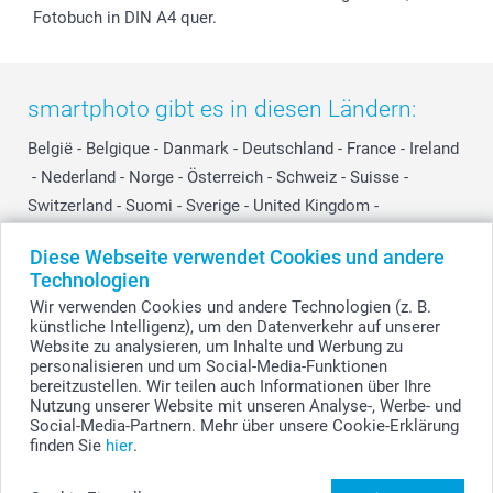
Fotobuch in DIN A4 quer.
smartphoto gibt es in diesen Ländern:
België
-
Belgique
-
Danmark
-
Deutschland
-
France
-
Ireland
-
Nederland
-
Norge
-
Österreich
-
Schweiz
-
Suisse
-
Switzerland
-
Suomi
-
Sverige
-
United Kingdom
-
Other Countries
Diese Webseite verwendet Cookies und andere
Technologien
Wir verwenden Cookies und andere Technologien (z. B.
Alle Preise verstehen sich in EURO (€) inkl. MwSt. und zzgl. Versandkosten.
künstliche Intelligenz), um den Datenverkehr auf unserer
Website zu analysieren, um Inhalte und Werbung zu
personalisieren und um Social-Media-Funktionen
bereitzustellen. Wir teilen auch Informationen über Ihre
© smartphoto Group. Alle Rechte vorbehalten.
Nutzung unserer Website mit unseren Analyse-, Werbe- und
Social-Media-Partnern. Mehr über unsere Cookie-Erklärung
finden Sie
hier
.
Reissverschlusstasche aus Leinen gestalten