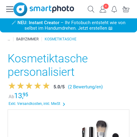
🪄
NEU: Instant Creator
– Ihr Fotobuch entsteht wie von
selbst im Handumdrehen. Jetzt erstellen 📖
BABYZIMMER
KOSMETIKTASCHE
Kosmetiktasche
personalisiert
5.0
/
5
(2 Bewertung/en)
13,
95
Ab
Exkl. Versandkosten, inkl. MwSt