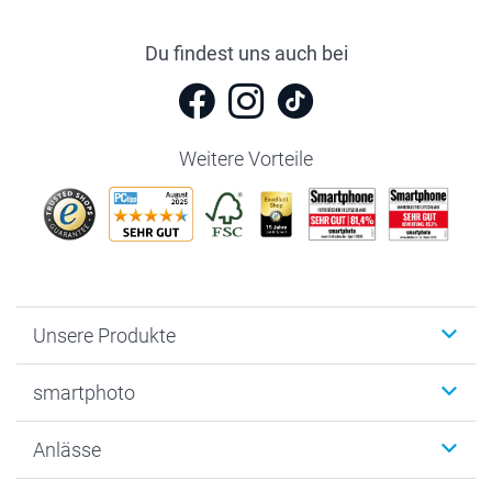
Du findest uns auch bei
Weitere Vorteile
Unsere Produkte
Fotobücher
smartphoto
Fotogeschenke
Wanddekoration
Über uns
Anlässe
MyNameBook
Warum smartphoto
Foto-Grusskarten
Nachhaltigkeit
Weihnachten