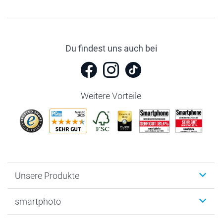
Du findest uns auch bei
Weitere Vorteile
Unsere Produkte
Fotobücher
smartphoto
Fotogeschenke
Wanddekoration
Über uns