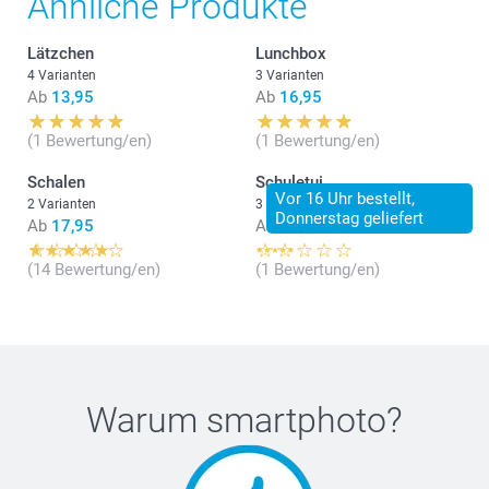
Ähnliche Produkte
Lätzchen
Lunchbox
4 Varianten
3 Varianten
Ab
13,95
Ab
16,95
(1 Bewertung/en)
(1 Bewertung/en)
Schalen
Schuletui
Vor 16 Uhr bestellt,
2 Varianten
3 Varianten
Donnerstag geliefert
Ab
17,95
Ab
12,90
(14 Bewertung/en)
(1 Bewertung/en)
Warum
smartphoto
?