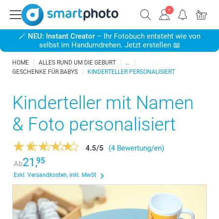
🪄
NEU: Instant Creator
– Ihr Fotobuch entsteht wie von
selbst im Handumdrehen. Jetzt erstellen 📖
HOME
ALLES RUND UM DIE GEBURT
GESCHENKE FÜR BABYS
KINDERTELLER PERSONALISIERT
Kinderteller mit Namen
& Foto personalisiert
4.5
/
5
(4 Bewertung/en)
21,
95
Ab
Exkl. Versandkosten, inkl. MwSt