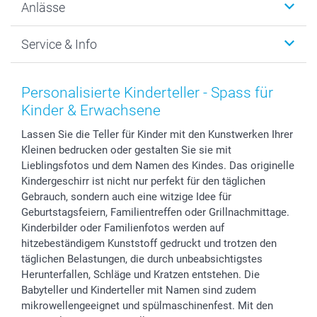
Anlässe
MyNameBook
Warum smartphoto
Foto-Grusskarten
Nachhaltigkeit
Weihnachten
Service & Info
Fotoabzüge, Fotos als Buch & Poster
Datenschutz
Neujahr
Smartphone & Tablet Cases
Cookie-Erklärung
Valentinstag
Kontakt & FAQ
Zubehör & Material
AGB
Muttertag
Anmelden /Registrieren
Personalisierte Kinderteller - Spass für
Foto-Kalender & Agenden
Impressum
Vatertag
Preise und Versandkosten
Kinder & Erwachsene
Sticker & Etiketten
Presse
Kommunion & Konfirmation
Lieferfristen
Lassen Sie die Teller für Kinder mit den Kunstwerken Ihrer
Geschenk-Gutscheine (PDF)
Partnerprogramme
Hochzeit
72h Lieferung
Kleinen bedrucken oder gestalten Sie sie mit
Investor Relations
Geburtstag
Zahlungsmöglichkeiten
Lieblingsfotos und dem Namen des Kindes. Das originelle
B2B smartbusiness
Geburt
Sitemap
Kindergeschirr ist nicht nur perfekt für den täglichen
Widerrufsrecht
Zu allen Anlässen
Status der Bestellung
Gebrauch, sondern auch eine witzige Idee für
Geburtstagsfeiern, Familientreffen oder Grillnachmittage.
smartfriends
Kinderbilder oder Familienfotos werden auf
smartgarantie
hitzebeständigem Kunststoff gedruckt und trotzen den
smartbonus
täglichen Belastungen, die durch unbeabsichtigstes
Herunterfallen, Schläge und Kratzen entstehen. Die
Babyteller und Kinderteller mit Namen sind zudem
mikrowellengeeignet und spülmaschinenfest. Mit den