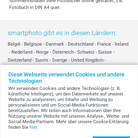
Sommermonaten viele Fotobücher online gestaltet, z.B.
Fotobuch in DIN A4 quer.
smartphoto gibt es in diesen Ländern:
België
-
Belgique
-
Danmark
-
Deutschland
-
France
-
Ireland
-
Nederland
-
Norge
-
Österreich
-
Schweiz
-
Suisse
-
Switzerland
-
Suomi
-
Sverige
-
United Kingdom
-
Other Countries
Diese Webseite verwendet Cookies und andere
Technologien
Wir verwenden Cookies und andere Technologien (z. B.
Alle Preise verstehen sich in EURO (€) inkl. MwSt. und zzgl. Versandkosten.
künstliche Intelligenz), um den Datenverkehr auf unserer
Website zu analysieren, um Inhalte und Werbung zu
personalisieren und um Social-Media-Funktionen
bereitzustellen. Wir teilen auch Informationen über Ihre
© smartphoto Group. Alle Rechte vorbehalten.
Nutzung unserer Website mit unseren Analyse-, Werbe- und
Social-Media-Partnern. Mehr über unsere Cookie-Erklärung
finden Sie
hier
.
Kinderteller gestalten