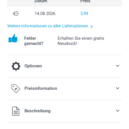
Datum
Preis
14.08.2026
3,99
Weitere Informationen zu allen Lieferoptionen
Fehler
Erhalten Sie einen gratis
gemacht?
Neudruck!
Optionen
Fügen Sie Ihrer Bestellung eine Miffy
Preisinformation
Spardose hinzu
17,95/Stück
Alle Preise verstehen sich in EURO (€) inkl. MwSt. und zzgl.
Beschreibung
Versandkosten.
Erhältlich 3 verschiedenen Farben