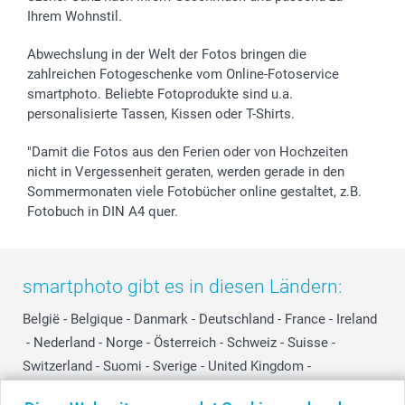
Ihrem Wohnstil.
Abwechslung in der Welt der Fotos bringen die
zahlreichen Fotogeschenke vom Online-Fotoservice
smartphoto. Beliebte Fotoprodukte sind u.a.
personalisierte Tassen, Kissen oder T-Shirts.
"Damit die Fotos aus den Ferien oder von Hochzeiten
nicht in Vergessenheit geraten, werden gerade in den
Sommermonaten viele Fotobücher online gestaltet, z.B.
Fotobuch in DIN A4 quer.
smartphoto gibt es in diesen Ländern:
België
-
Belgique
-
Danmark
-
Deutschland
-
France
-
Ireland
-
Nederland
-
Norge
-
Österreich
-
Schweiz
-
Suisse
-
Switzerland
-
Suomi
-
Sverige
-
United Kingdom
-
Other Countries