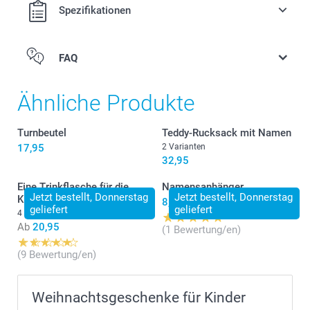
Ideal für jedes Kinderzimmer als praktische Dekoration
Spezifikationen
Leicht zu reinigen, aus staubabweisendem, bruchfestem
PVC ohne Weichmacher
Masse: 12 cm (Höhe) x 6 cm (Durchmesser)
FAQ
Ähnliche Produkte
Turnbeutel
Teddy-Rucksack mit Namen
17,95
2 Varianten
32,95
Eine Trinkflasche für die
Namensanhänger
Jetzt bestellt, Donnerstag
Jetzt bestellt, Donnerstag
Kinder
8,90
geliefert
geliefert
4 Varianten
Ab
20,95
(1 Bewertung/en)
(9 Bewertung/en)
Weihnachtsgeschenke für Kinder