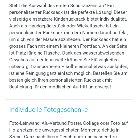
Sticker & Etiketten
Presse
Kommunion & Konfirmation
Lieferfristen
Steht die Auswahl des ersten Schulranzens an? Ein
Geschenk-Gutscheine (PDF)
Partnerprogramme
Hochzeit
72h Lieferung
personalisierter Rucksack ist die perfekte Lösung! Dieser
Investor Relations
Geburtstag
Zahlungsmöglichkeiten
vielseitig einsetzbare Kinderrucksack bietet Individualität.
B2B smartbusiness
Geburt
Sitemap
Auch als Handgepäckstück oder Wickeltasche ist ein
Widerrufsrecht
Zu allen Anlässen
Status der Bestellung
personalisierter Rucksack mit dem Namen darauf perfekt,
um sich von der Masse abzuheben. Der Rucksack hat ein
smartfriends
grosses Fach mit einem kleineren Frontfach. An der Seite
smartgarantie
ist Platz für eine Flasche. Dank des wasserabweisenden
smartbonus
Gewebes auf der Innenseite können Sie Flüssigkeiten
unbesorgt transportieren – sollte einmal etwas auslaufen,
ist eine Reinigung ganz einfach möglich. Bestellen Sie am
besten gleich Ihren personalisierten Rucksack mit
Bestickung für den modischen Auftritt unterwegs!
Individuelle Fotogeschenke
Foto-Leinwand, Alu-Verbund Poster, Collage oder Foto auf
Holz setzen die unvergesslichsten Momente richtig in
Szene. Ganz nach Ihrem Geschmack und passend zu