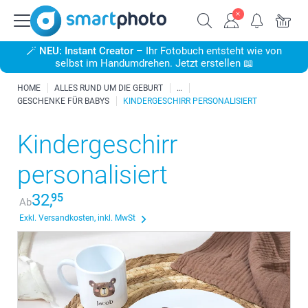
🪄
NEU: Instant Creator
– Ihr Fotobuch entsteht wie von
selbst im Handumdrehen. Jetzt erstellen 📖
HOME
ALLES RUND UM DIE GEBURT
GESCHENKE FÜR BABYS
KINDERGESCHIRR PERSONALISIERT
Kindergeschirr
personalisiert
32,
95
Ab
Exkl. Versandkosten, inkl. MwSt