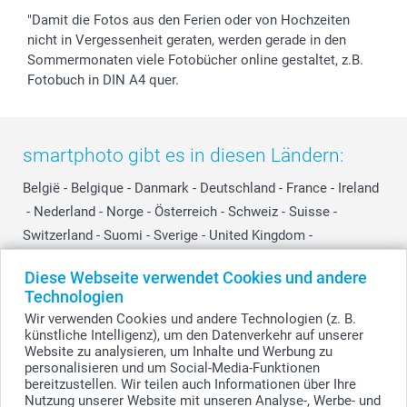
"Damit die Fotos aus den Ferien oder von Hochzeiten
nicht in Vergessenheit geraten, werden gerade in den
Sommermonaten viele Fotobücher online gestaltet, z.B.
Fotobuch in DIN A4 quer.
smartphoto gibt es in diesen Ländern:
België
-
Belgique
-
Danmark
-
Deutschland
-
France
-
Ireland
-
Nederland
-
Norge
-
Österreich
-
Schweiz
-
Suisse
-
Switzerland
-
Suomi
-
Sverige
-
United Kingdom
-
Other Countries
Diese Webseite verwendet Cookies und andere
Technologien
Wir verwenden Cookies und andere Technologien (z. B.
Alle Preise verstehen sich in EURO (€) inkl. MwSt. und zzgl. Versandkosten.
künstliche Intelligenz), um den Datenverkehr auf unserer
Website zu analysieren, um Inhalte und Werbung zu
personalisieren und um Social-Media-Funktionen
bereitzustellen. Wir teilen auch Informationen über Ihre
© smartphoto Group. Alle Rechte vorbehalten.
Nutzung unserer Website mit unseren Analyse-, Werbe- und