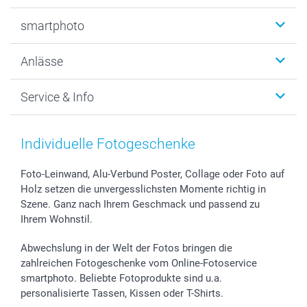
Fotobücher
smartphoto
Fotogeschenke
Wanddekoration
Über uns
Anlässe
MyNameBook
Warum smartphoto
Foto-Grusskarten
Nachhaltigkeit
Weihnachten
Service & Info
Fotoabzüge, Fotos als Buch & Poster
Datenschutz
Neujahr
Smartphone & Tablet Cases
Cookie-Erklärung
Valentinstag
Kontakt & FAQ
Zubehör & Material
AGB
Muttertag
Anmelden /Registrieren
Individuelle Fotogeschenke
Foto-Kalender & Agenden
Impressum
Vatertag
Preise und Versandkosten
Sticker & Etiketten
Presse
Kommunion & Konfirmation
Lieferfristen
Foto-Leinwand, Alu-Verbund Poster, Collage oder Foto auf
Holz setzen die unvergesslichsten Momente richtig in
Geschenk-Gutscheine (PDF)
Partnerprogramme
Hochzeit
72h Lieferung
Szene. Ganz nach Ihrem Geschmack und passend zu
Investor Relations
Geburtstag
Zahlungsmöglichkeiten
Ihrem Wohnstil.
B2B smartbusiness
Geburt
Sitemap
Widerrufsrecht
Zu allen Anlässen
Status der Bestellung
Abwechslung in der Welt der Fotos bringen die
smartfriends
zahlreichen Fotogeschenke vom Online-Fotoservice
smartphoto. Beliebte Fotoprodukte sind u.a.
smartgarantie
personalisierte Tassen, Kissen oder T-Shirts.
smartbonus