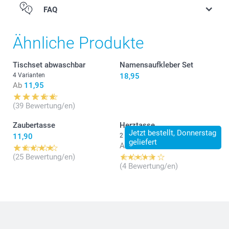
FAQ
Ähnliche Produkte
Tischset abwaschbar
Namensaufkleber Set
4 Varianten
18,95
Ab
11,95
(39 Bewertung/en)
Zaubertasse
Herztasse
Jetzt bestellt, Donnerstag
11,90
2 Varianten
geliefert
Ab
14,95
(25 Bewertung/en)
(4 Bewertung/en)