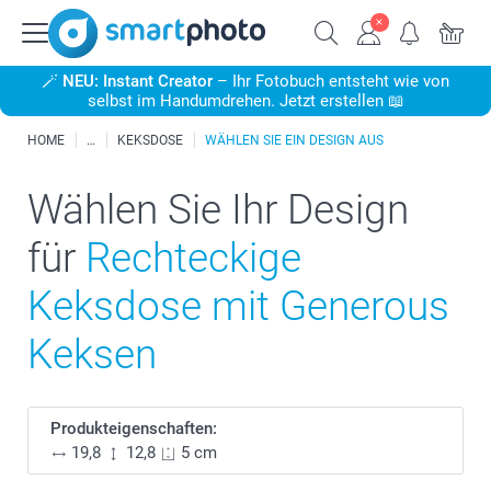
🪄
NEU: Instant Creator
– Ihr Fotobuch entsteht wie von
selbst im Handumdrehen. Jetzt erstellen 📖
HOME
KEKSDOSE
WÄHLEN SIE EIN DESIGN AUS
Wählen Sie Ihr Design
für
Rechteckige
Keksdose mit Generous
Keksen
Produkteigenschaften:
19,8
12,8
5 cm