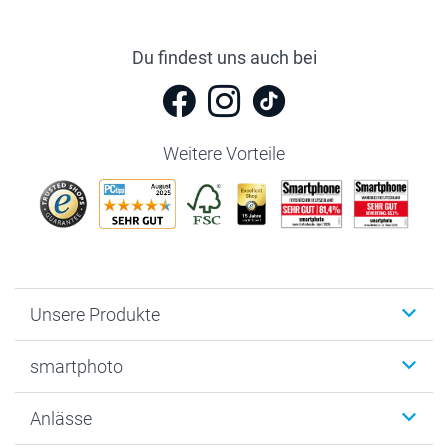
Du findest uns auch bei
Weitere Vorteile
Unsere Produkte
Fotobücher
smartphoto
Fotogeschenke
Wanddekoration
Über uns
Anlässe
MyNameBook
Warum smartphoto