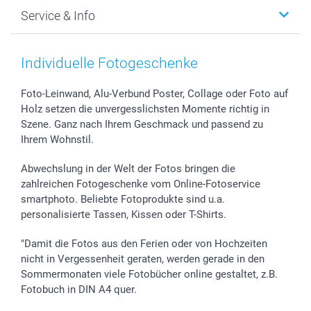
Foto-Grusskarten
Nachhaltigkeit
Weihnachten
Service & Info
Fotoabzüge, Fotos als Buch & Poster
Datenschutz
Neujahr
Smartphone & Tablet Cases
Cookie-Erklärung
Valentinstag
Kontakt & FAQ
Zubehör & Material
AGB
Muttertag
Anmelden /Registrieren
Individuelle Fotogeschenke
Foto-Kalender & Agenden
Impressum
Vatertag
Preise und Versandkosten
Sticker & Etiketten
Presse
Kommunion & Konfirmation
Lieferfristen
Foto-Leinwand, Alu-Verbund Poster, Collage oder Foto auf
Holz setzen die unvergesslichsten Momente richtig in
Geschenk-Gutscheine (PDF)
Partnerprogramme
Hochzeit
72h Lieferung
Szene. Ganz nach Ihrem Geschmack und passend zu
Investor Relations
Geburtstag
Zahlungsmöglichkeiten
Ihrem Wohnstil.
B2B smartbusiness
Geburt
Sitemap
Widerrufsrecht
Zu allen Anlässen
Status der Bestellung
Abwechslung in der Welt der Fotos bringen die
smartfriends
zahlreichen Fotogeschenke vom Online-Fotoservice
smartphoto. Beliebte Fotoprodukte sind u.a.
smartgarantie
personalisierte Tassen, Kissen oder T-Shirts.
smartbonus
"Damit die Fotos aus den Ferien oder von Hochzeiten
nicht in Vergessenheit geraten, werden gerade in den
Sommermonaten viele Fotobücher online gestaltet, z.B.
Fotobuch in DIN A4 quer.