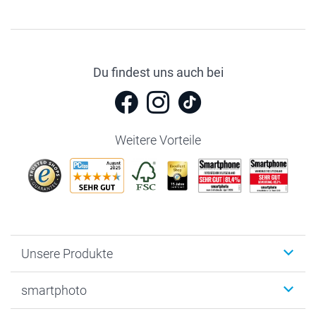
Du findest uns auch bei
Weitere Vorteile
Unsere Produkte
Fotobücher
smartphoto
Fotogeschenke
Wanddekoration
Über uns