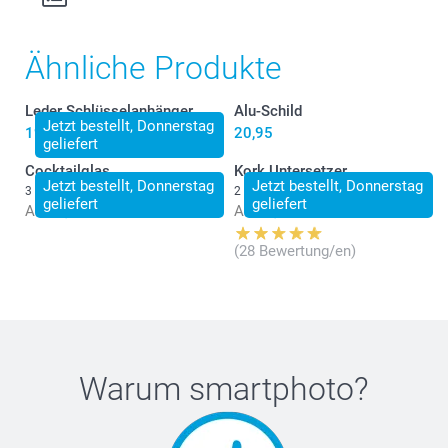
Ähnliche Produkte
Leder Schlüsselanhänger
Alu-Schild
Jetzt bestellt, Donnerstag
19,95
20,95
geliefert
Cocktailglas
Kork Untersetzer
Jetzt bestellt, Donnerstag
Jetzt bestellt, Donnerstag
3 Varianten
2 Varianten
geliefert
geliefert
Ab
14,99
Ab
29,95
(28 Bewertung/en)
Warum
smartphoto
?