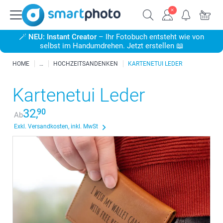
🪄
NEU: Instant Creator
– Ihr Fotobuch entsteht wie von
selbst im Handumdrehen. Jetzt erstellen 📖
HOME
HOCHZEITSANDENKEN
KARTENETUI LEDER
Kartenetui Leder
32,
90
Ab
Exkl. Versandkosten, inkl. MwSt