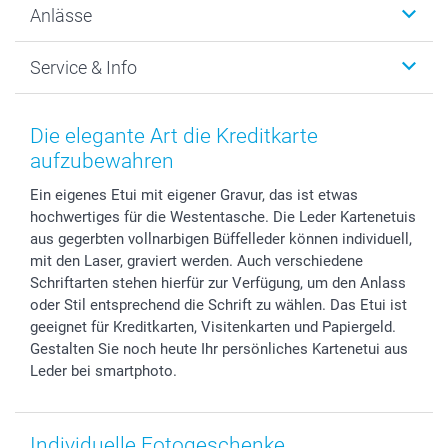
Anlässe
MyNameBook
Warum smartphoto
Foto-Grusskarten
Nachhaltigkeit
Weihnachten
Service & Info
Fotoabzüge, Fotos als Buch & Poster
Datenschutz
Neujahr
Smartphone & Tablet Cases
Cookie-Erklärung
Valentinstag
Kontakt & FAQ
Zubehör & Material
AGB
Muttertag
Anmelden /Registrieren
Die elegante Art die Kreditkarte
Foto-Kalender & Agenden
Impressum
Vatertag
Preise und Versandkosten
aufzubewahren
Sticker & Etiketten
Presse
Kommunion & Konfirmation
Lieferfristen
Ein eigenes Etui mit eigener Gravur, das ist etwas
Geschenk-Gutscheine (PDF)
Partnerprogramme
Hochzeit
72h Lieferung
hochwertiges für die Westentasche. Die Leder Kartenetuis
Investor Relations
Geburtstag
Zahlungsmöglichkeiten
aus gegerbten vollnarbigen Büffelleder können individuell,
B2B smartbusiness
Geburt
Sitemap
mit den Laser, graviert werden. Auch verschiedene
Widerrufsrecht
Zu allen Anlässen
Status der Bestellung
Schriftarten stehen hierfür zur Verfügung, um den Anlass
oder Stil entsprechend die Schrift zu wählen. Das Etui ist
smartfriends
geeignet für Kreditkarten, Visitenkarten und Papiergeld.
smartgarantie
Gestalten Sie noch heute Ihr persönliches Kartenetui aus
smartbonus
Leder bei smartphoto.
Individuelle Fotogeschenke