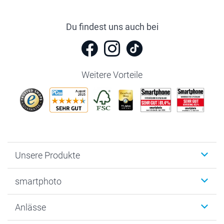
Du findest uns auch bei
Weitere Vorteile
Unsere Produkte
Fotobücher
smartphoto
Fotogeschenke
Wanddekoration
Über uns
Anlässe
MyNameBook
Warum smartphoto