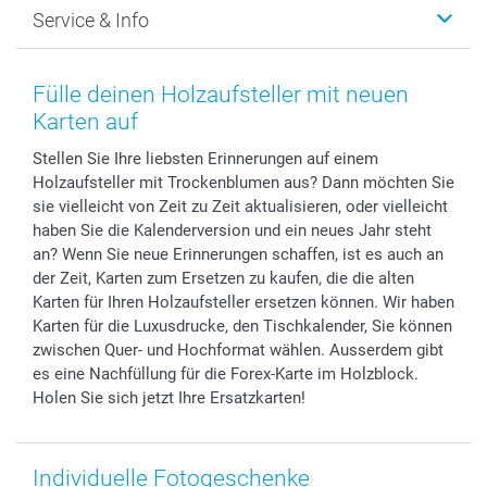
Foto-Grusskarten
Nachhaltigkeit
Weihnachten
Service & Info
Fotoabzüge, Fotos als Buch & Poster
Datenschutz
Neujahr
Smartphone & Tablet Cases
Cookie-Erklärung
Valentinstag
Kontakt & FAQ
Zubehör & Material
AGB
Muttertag
Anmelden /Registrieren
Fülle deinen Holzaufsteller mit neuen
Foto-Kalender & Agenden
Impressum
Vatertag
Preise und Versandkosten
Karten auf
Sticker & Etiketten
Presse
Kommunion & Konfirmation
Lieferfristen
Stellen Sie Ihre liebsten Erinnerungen auf einem
Geschenk-Gutscheine (PDF)
Partnerprogramme
Hochzeit
72h Lieferung
Holzaufsteller mit Trockenblumen aus? Dann möchten Sie
Investor Relations
Geburtstag
Zahlungsmöglichkeiten
sie vielleicht von Zeit zu Zeit aktualisieren, oder vielleicht
B2B smartbusiness
Geburt
Sitemap
haben Sie die Kalenderversion und ein neues Jahr steht
Widerrufsrecht
Zu allen Anlässen
Status der Bestellung
an? Wenn Sie neue Erinnerungen schaffen, ist es auch an
der Zeit, Karten zum Ersetzen zu kaufen, die die alten
smartfriends
Karten für Ihren Holzaufsteller ersetzen können. Wir haben
smartgarantie
Karten für die Luxusdrucke, den Tischkalender, Sie können
smartbonus
zwischen Quer- und Hochformat wählen. Ausserdem gibt
es eine Nachfüllung für die Forex-Karte im Holzblock.
Holen Sie sich jetzt Ihre Ersatzkarten!
Individuelle Fotogeschenke