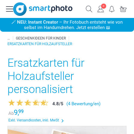
🪄
NEU: Instant Creator
– Ihr Fotobuch entsteht wie von
selbst im Handumdrehen. Jetzt erstellen 📖
GESCHENKIDEEN FÜR KINDER
ERSATZKARTEN FÜR HOLZAUFSTELLER
Ersatzkarten für
Holzaufsteller
personalisiert
4.8
/
5
(4 Bewertung/en)
9,
99
Ab
Exkl. Versandkosten, inkl. MwSt