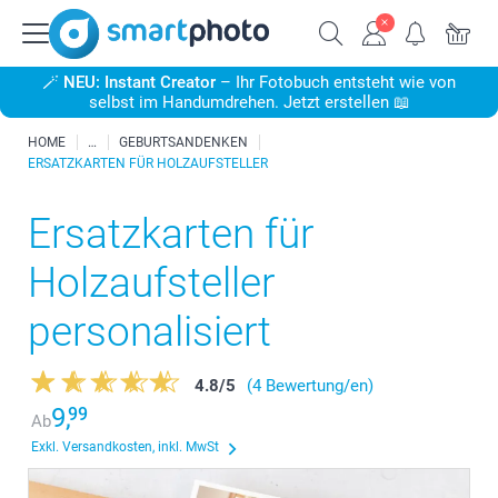
🪄
NEU: Instant Creator
– Ihr Fotobuch entsteht wie von
selbst im Handumdrehen. Jetzt erstellen 📖
HOME
GEBURTSANDENKEN
ERSATZKARTEN FÜR HOLZAUFSTELLER
Ersatzkarten für
Holzaufsteller
personalisiert
4.8
/
5
(4 Bewertung/en)
9,
99
Ab
Exkl. Versandkosten, inkl. MwSt