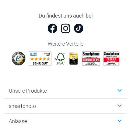
Du findest uns auch bei
Weitere Vorteile
Unsere Produkte
Fotobücher
smartphoto
Fotogeschenke
Wanddekoration
Über uns
Anlässe
MyNameBook
Warum smartphoto