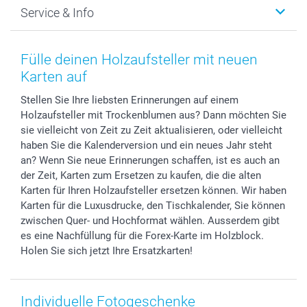
Foto-Grusskarten
Nachhaltigkeit
Weihnachten
Service & Info
Fotoabzüge, Fotos als Buch & Poster
Datenschutz
Neujahr
Smartphone & Tablet Cases
Cookie-Erklärung
Valentinstag
Kontakt & FAQ
Zubehör & Material
AGB
Muttertag
Anmelden /Registrieren
Fülle deinen Holzaufsteller mit neuen
Foto-Kalender & Agenden
Impressum
Vatertag
Preise und Versandkosten
Karten auf
Sticker & Etiketten
Presse
Kommunion & Konfirmation
Lieferfristen
Stellen Sie Ihre liebsten Erinnerungen auf einem
Geschenk-Gutscheine (PDF)
Partnerprogramme
Hochzeit
72h Lieferung
Holzaufsteller mit Trockenblumen aus? Dann möchten Sie
Investor Relations
Geburtstag
Zahlungsmöglichkeiten
sie vielleicht von Zeit zu Zeit aktualisieren, oder vielleicht
B2B smartbusiness
Geburt
Sitemap
haben Sie die Kalenderversion und ein neues Jahr steht
Widerrufsrecht
Zu allen Anlässen
Status der Bestellung
an? Wenn Sie neue Erinnerungen schaffen, ist es auch an
der Zeit, Karten zum Ersetzen zu kaufen, die die alten
smartfriends
Karten für Ihren Holzaufsteller ersetzen können. Wir haben
smartgarantie
Karten für die Luxusdrucke, den Tischkalender, Sie können
smartbonus
zwischen Quer- und Hochformat wählen. Ausserdem gibt
es eine Nachfüllung für die Forex-Karte im Holzblock.
Holen Sie sich jetzt Ihre Ersatzkarten!
Individuelle Fotogeschenke